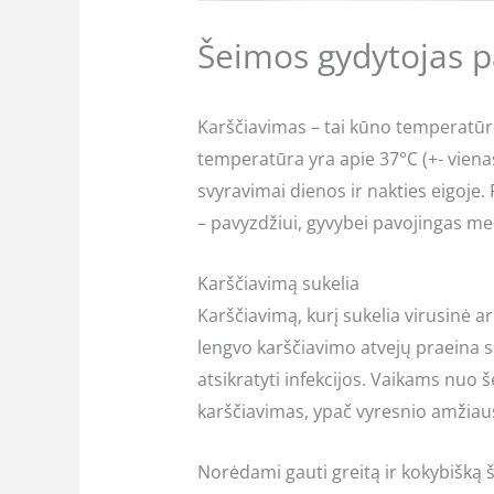
Šeimos gydytojas pa
Karščiavimas – tai kūno temperatūro
temperatūra yra apie 37°C (+- vienas
svyravimai dienos ir nakties eigoje.
– pavyzdžiui, gyvybei pavojingas men
Karščiavimą sukelia
Karščiavimą, kurį sukelia virusinė
lengvo karščiavimo atvejų praeina sa
atsikratyti infekcijos. Vaikams nuo 
karščiavimas, ypač vyresnio amžiaus
Norėdami gauti greitą ir kokybišką še