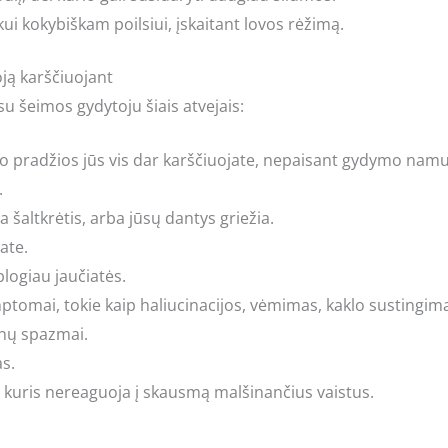
laikui kokybiškam poilsiui, įskaitant lovos rėžimą.
oją karščiuojant
u šeimos gydytoju šiais atvejais:
mo pradžios jūs vis dar karščiuojate, nepaisant gydymo nam
.
a šaltkrėtis, arba jūsų dantys griežia.
ate.
blogiau jaučiatės.
mptomai, tokie kaip haliucinacijos, vėmimas, kaklo sustingima
enų spazmai.
as.
 kuris nereaguoja į skausmą malšinančius vaistus.