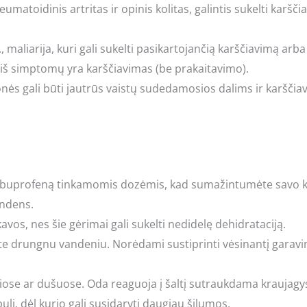
reumatoidinis artritas ir opinis kolitas, galintis sukelti karšči
, maliarija, kuri gali sukelti pasikartojančią karščiavimą arba 
 iš simptomų yra karščiavimas (be prakaitavimo).
ės gali būti jautrūs vaistų sudedamosios dalims ir karščiavi
 ibuprofeną tinkamomis dozėmis, kad sumažintumėte savo 
andens.
kavos, nes šie gėrimai gali sukelti nedidelę dehidrataciją.
e drungnu vandeniu. Norėdami sustiprinti vėsinantį garavim
ose ar dušuose. Oda reaguoja į šaltį sutraukdama kraujagys
ebulį, dėl kurio gali susidaryti daugiau šilumos.