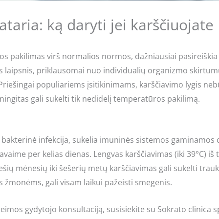
taria: ką daryti jei karščiuojate
s pakilimas virš normalios normos, dažniausiai pasireiškia 
 laipsnis, priklausomai nuo individualių organizmo skirtumų)
 Priešingai populiariems įsitikinimams, karščiavimo lygis neb
ingitas gali sukelti tik nedidelį temperatūros pakilimą.
 ar bakterinė infekcija, sukelia imuninės sistemos gamina
vaime per kelias dienas. Lengvas karščiavimas (iki 39°C) iš t
šešių mėnesių iki šešerių metų karščiavimas gali sukelti trau
 žmonėms, gali visam laikui pažeisti smegenis.
imos gydytojo konsultaciją, susisiekite su Sokrato clinica sp