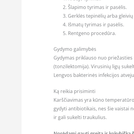
Šlapimo tyrimas ir pasėlis.
Gerklės tepinėlių arba gleivių
Išmatų tyrimas ir pasėlis.
Rentgeno procedūra.
Gydymo galimybės
Gydymas priklauso nuo priežasties – p
(tonzilektomija). Virusinių ligų suke
Lengvos bakterinės infekcijos atveju
Ką reikia prisiminti
Karščiavimas yra kūno temperatūros 
gydyti antibiotikais, nes šie vaistai
ir gali sukelti traukulius.
Norėdami gauti greitą ir kokybišką še