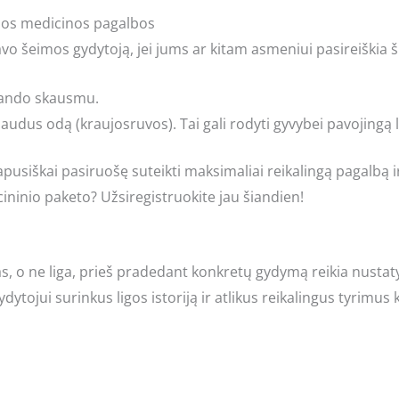
bios medicinos pagalbos
vo šeimos gydytoją, jei jums ar kitam asmeniui pasireiškia 
prando skausmu.
udus odą (kraujosruvos). Tai gali rodyti gyvybei pavojingą l
apusiškai pasiruošę suteikti maksimaliai reikalingą pagalbą i
ininio paketo? Užsiregistruokite jau šiandien!
 o ne liga, prieš pradedant konkretų gydymą reikia nustatyt
ydytojui surinkus ligos istoriją ir atlikus reikalingus tyrimus