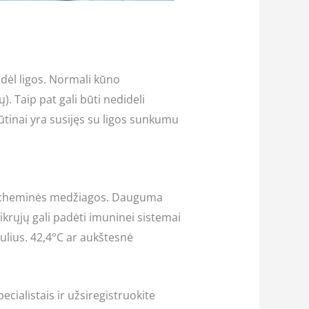
dėl ligos. Normali kūno
. Taip pat gali būti nedideli
ūtinai yra susijęs su ligos sunkumu
mos cheminės medžiagos. Dauguma
ikrųjų gali padėti imuninei sistemai
kulius. 42,4°C ar aukštesnė
ecialistais ir užsiregistruokite