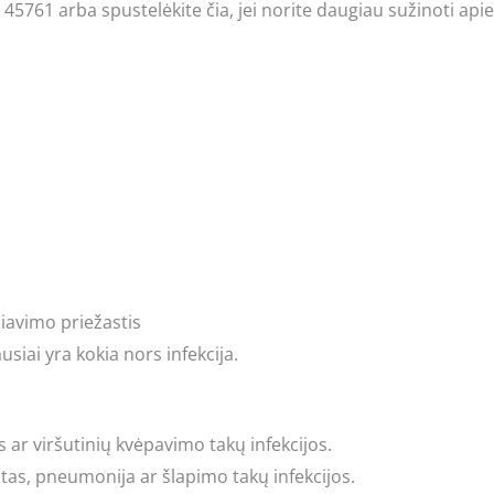
) 45761 arba spustelėkite čia, jei norite daugiau sužinoti ap
čiavimo priežastis
siai yra kokia nors infekcija.
s ar viršutinių kvėpavimo takų infekcijos.
litas, pneumonija ar šlapimo takų infekcijos.