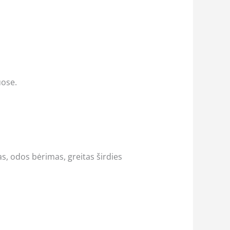
uose.
s, odos bėrimas, greitas širdies