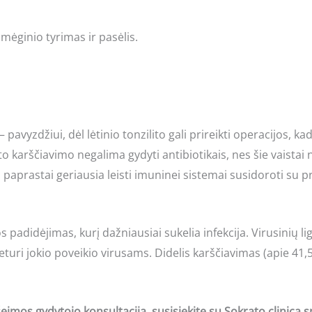
 mėginio tyrimas ir pasėlis.
avyzdžiui, dėl lėtinio tonzilito gali prireikti operacijos, ka
lto karščiavimo negalima gydyti antibiotikais, nes šie vaistai
 paprastai geriausia leisti imuninei sistemai susidoroti su p
padidėjimas, kurį dažniausiai sukelia infekcija. Virusinių l
 neturi jokio poveikio virusams. Didelis karščiavimas (apie 41
imos gydytojo konsultaciją, susisiekite su Sokrato clinica sp