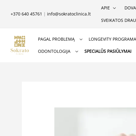
Pereiti
APIE
DOVA
prie
+370 640 45761
|
info@sokratoclinica.lt
SVEIKATOS DRAU
turinio
PAGAL PROBLEMĄ
LONGEVITY PROGRAM
ODONTOLOGIJA
SPECIALŪS PASIŪLYMAI