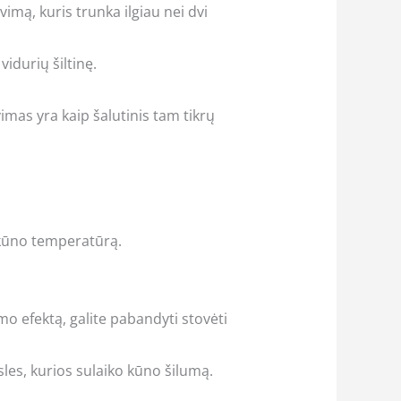
avimą, kuris trunka ilgiau nei dvi
vidurių šiltinę.
mas yra kaip šalutinis tam tikrų
kūno temperatūrą.
o efektą, galite pabandyti stovėti
les, kurios sulaiko kūno šilumą.