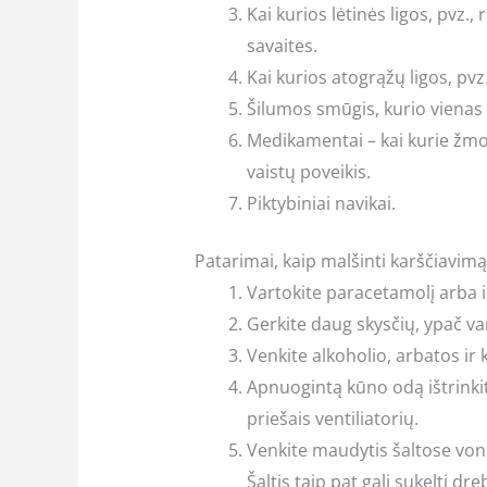
Kai kurios lėtinės ligos, pvz., 
savaites.
Kai kurios atogrąžų ligos, pvz.
Šilumos smūgis, kurio vienas
Medikamentai – kai kurie žmon
vaistų poveikis.
Piktybiniai navikai.
Patarimai, kaip malšinti karščiavimą
Vartokite paracetamolį arba
Gerkite daug skysčių, ypač v
Venkite alkoholio, arbatos ir 
Apnuogintą kūno odą ištrinkit
priešais ventiliatorių.
Venkite maudytis šaltose voni
Šaltis taip pat gali sukelti dr