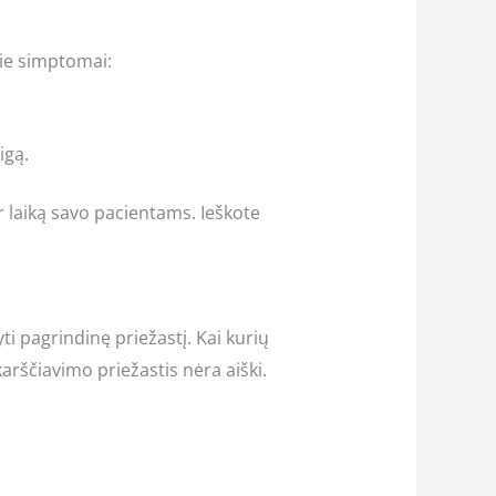
šie simptomai:
igą.
r laiką savo pacientams. Ieškote
i pagrindinę priežastį. Kai kurių
 karščiavimo priežastis nėra aiški.