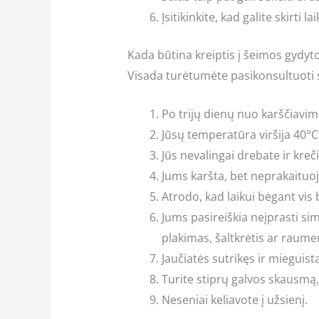
Įsitikinkite, kad galite skirti 
Kada būtina kreiptis į šeimos gydyt
Visada turėtumėte pasikonsultuoti s
Po trijų dienų nuo karščiavi
Jūsų temperatūra viršija 40°C
Jūs nevalingai drebate ir kreči
Jums karšta, bet neprakaituoj
Atrodo, kad laikui bėgant vis 
Jums pasireiškia neįprasti si
plakimas, šaltkrėtis ar raum
Jaučiatės sutrikęs ir mieguist
Turite stiprų galvos skausmą,
Neseniai keliavote į užsienį.