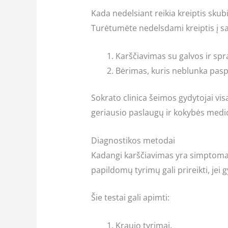
Kada nedelsiant reikia kreiptis sku
Turėtumėte nedelsdami kreiptis į sa
Karščiavimas su galvos ir s
Bėrimas, kuris neblunka paspa
Sokrato clinica šeimos gydytojai vis
geriausio paslaugų ir kokybės medic
Diagnostikos metodai
Kadangi karščiavimas yra simptomas,
papildomų tyrimų gali prireikti, jei g
Šie testai gali apimti:
Kraujo tyrimai.