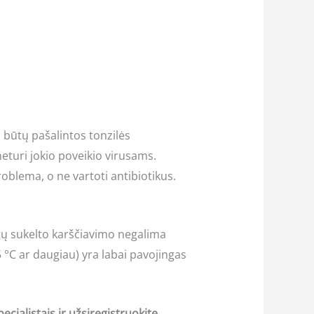
d būtų pašalintos tonzilės
 neturi jokio poveikio virusams.
roblema, o ne vartoti antibiotikus.
igų sukelto karščiavimo negalima
,5 °C ar daugiau) yra labai pavojingas
ecialistais ir užsiregistruokite