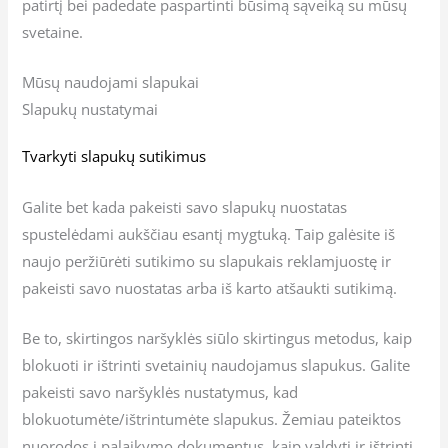
patirtį bei padedate paspartinti būsimą sąveiką su mūsų
svetaine.
Mūsų naudojami slapukai
Slapukų nustatymai
Tvarkyti slapukų sutikimus
Galite bet kada pakeisti savo slapukų nuostatas
spustelėdami aukščiau esantį mygtuką. Taip galėsite iš
naujo peržiūrėti sutikimo su slapukais reklamjuostę ir
pakeisti savo nuostatas arba iš karto atšaukti sutikimą.
Be to, skirtingos naršyklės siūlo skirtingus metodus, kaip
blokuoti ir ištrinti svetainių naudojamus slapukus. Galite
pakeisti savo naršyklės nustatymus, kad
blokuotumėte/ištrintumėte slapukus. Žemiau pateiktos
nuorodos į palaikymo dokumentus, kaip valdyti ir ištrinti