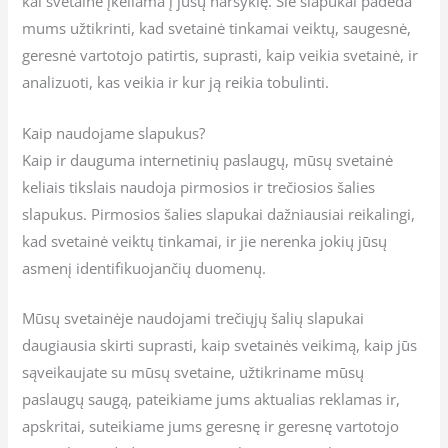
kai svetainė įkeliama į jūsų naršyklę. Šie slapukai padeda
mums užtikrinti, kad svetainė tinkamai veiktų, saugesnė,
geresnė vartotojo patirtis, suprasti, kaip veikia svetainė, ir
analizuoti, kas veikia ir kur ją reikia tobulinti.
Kaip naudojame slapukus?
Kaip ir dauguma internetinių paslaugų, mūsų svetainė
keliais tikslais naudoja pirmosios ir trečiosios šalies
slapukus. Pirmosios šalies slapukai dažniausiai reikalingi,
kad svetainė veiktų tinkamai, ir jie nerenka jokių jūsų
asmenį identifikuojančių duomenų.
Mūsų svetainėje naudojami trečiųjų šalių slapukai
daugiausia skirti suprasti, kaip svetainės veikimą, kaip jūs
sąveikaujate su mūsų svetaine, užtikriname mūsų
paslaugų saugą, pateikiame jums aktualias reklamas ir,
apskritai, suteikiame jums geresnę ir geresnę vartotojo