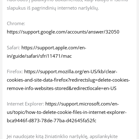
slapukus iš pagrindinių interneto naršyklių.
Chrome:
https://support.google.com/accounts/answer/32050
Safari:
https://support.apple.com/en-
in/guide/safari/sfri11471/mac
Firefox:
https://support.mozilla.org/en-US/kb/clear-
cookies-and-site-data-firefox?redirectslug=delete-cookies-
remove-info-websites-stored&redirectlocale=en-US
Internet Explorer:
https://support.microsoft.com/en-
us/topic/how-to-delete-cookie-files-in-internet-explorer-
bca9446f-d873-78de-77ba-d42645fa52fc
Jei naudojate kitą žiniatinklio naršyklę, apsilankykite