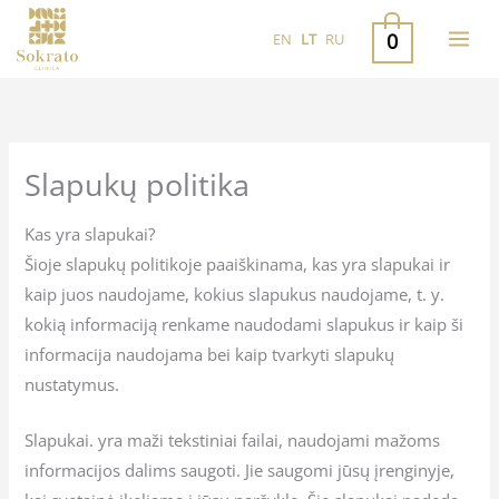
Pereiti
0
EN
LT
RU
prie
turinio
Slapukų politika
Kas yra slapukai?
Šioje slapukų politikoje paaiškinama, kas yra slapukai ir
kaip juos naudojame, kokius slapukus naudojame, t. y.
kokią informaciją renkame naudodami slapukus ir kaip ši
informacija naudojama bei kaip tvarkyti slapukų
nustatymus.
Slapukai. yra maži tekstiniai failai, naudojami mažoms
informacijos dalims saugoti. Jie saugomi jūsų įrenginyje,