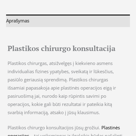
Aprašymas
Plastikos chirurgo konsultacija
Plastikos chirurgas, atsižvelgęs į kiekvieno asmens
individualias fizines ypatybes, sveikatą ir lūkesčius,
pasiūlo geriausią sprendimą. Plastikos chirurgas
išsamiai papasakoja apie plastinės operacijos eigą ir
pasiruošimą jai, nurodo kaip rūpintis savimi po
operacijos, kokie gali būti rezultatai ir pateikia kitą
svarbią informaciją, atsako į jūsų klausimus.
Plastikos chirurgo konsultacijos jūsų grožiui.
Plastinės
operacijos
– tai veiksmingas ir ilgalaikis būdas pašalinti