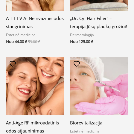
A T T I V A- Neinvazinis odos
„Dr. Cyj Hair Filler“ –
stangrinimas
terapija Jūsų plaukų grožiui!
Estetinė medicina
Dermatologija
Nuo
44.00
€
59.00
€
Nuo
125.00
€
Anti-Age RF mikroadatinis
Biorevitalizacija
odos atjauninimas
Estetinė medicina