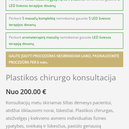
LED šviesos terapijos dovanų
Perkant
5 masažų komplektą
nemokamai gausite
5 LED šviesos
terapijos dovanų
Perkant
aromaterapinį masažą
nemokamai gausite
LED šviesos
terapiją dovanų
GALITE ĮSIGYTI PROCEDŪRAS NESIRINKDAMI LAIKO, PASINAUDOKITE
PROCEDŪRA PER 6 mėn.
Plastikos chirurgo konsultacija
Nuo
200.00
€
Konsultacijų metu skiriamas šiltas dėmesys pacientui,
atidžiai išklausomi norai, lūkesčiai. Plastikos chirurgas,
atsižvelgęs į kiekvieno asmens individualias fizines
ypatybes, sveikatą ir lūkesčius, pasiūlo geriausią