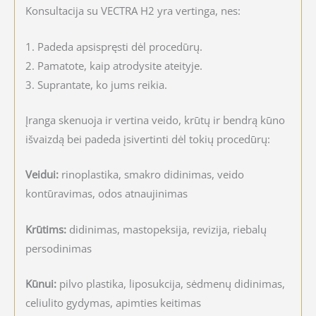
Konsultacija su VECTRA H2 yra vertinga, nes:
1. Padeda apsispręsti dėl procedūrų.
2. Pamatote, kaip atrodysite ateityje.
3. Suprantate, ko jums reikia.
Įranga skenuoja ir vertina veido, krūtų ir bendrą kūno
išvaizdą bei padeda įsivertinti dėl tokių procedūrų:
Veidui:
rinoplastika, smakro didinimas, veido
kontūravimas, odos atnaujinimas
Krūtims:
didinimas, mastopeksija, revizija, riebalų
persodinimas
Kūnui:
pilvo plastika, liposukcija, sėdmenų didinimas,
celiulito gydymas, apimties keitimas