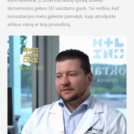
kūno estetikai. Ji užtikrina tikslią optiką didelės
skiriamosios gebos 3D vaizdams gauti. Tai reiškia, kad
konsultacijos metu galėsite pamatyti, kaip atrodysite
atlikus vieną ar kitą procedūrą.