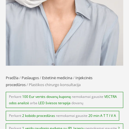
Pradžia
/
Paslaugos
/
Estetinė medicina
/
Injekcinės
procedūros
/ Plastikos chirurgo konsultacija
Perkant
100 Eur vertės dovanų kuponą
nemokamai gausite
VECTRA
odos analizė
arba
LED šviesos terapija
dovanų
Perkant
2 kobido procedūras
nemokamai gausite
20 min A T T I V A
Perkant
1 veido raudonio gydymą su IPL lazeriu
nemokamai gausite
2