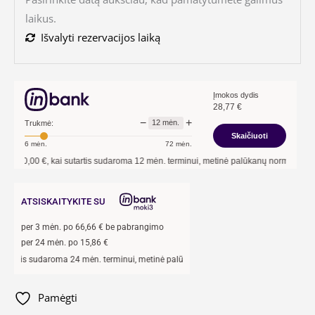
laikus.
Išvalyti rezervacijos laiką
Įmokos dydis
28,77
€
−
+
12
mėn.
Trukmė:
Skaičiuoti
6
mėn.
72
mėn.
kai sutartis sudaroma
12
mėn. terminui, metinė palūkanų norma –
13,90
%
, sutarti
ATSISKAITYKITE SU
per
3
mėn. po
66,66
€ be pabrangimo
per 24 mėn. po
15,86
€
daroma 24 mėn. terminui, metinė palūkanų norma –
13,9
%, sutarties sudarymo mokes
Pamėgti