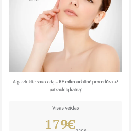
Atgaivinkite savo odą –
RF mikroadatinė procedūra
už
patrauklią kainą!
Visas veidas
179€
229€