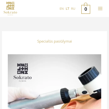
Pereiti
0
EN
LT
RU
prie
turinio
Specialūs pasiūlymai