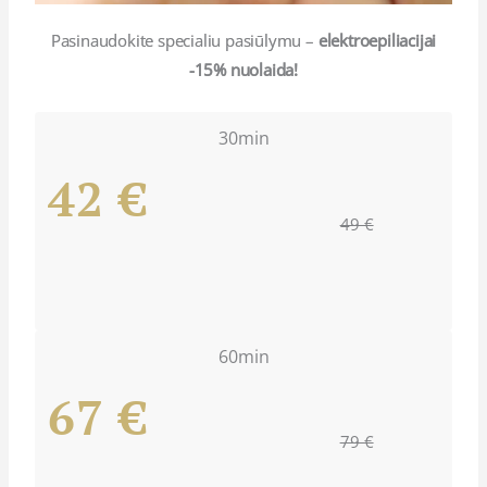
Pasinaudokite specialiu pasiūlymu –
elektroepiliacijai
-15% nuolaida!
30min
42 €
49 €
60min
67 €
79 €