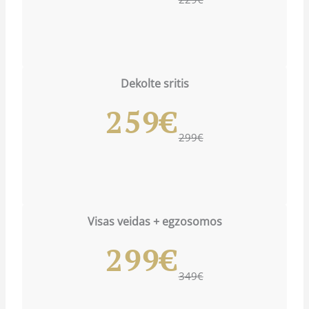
Dekolte sritis
259€
299€
Visas veidas + egzosomos
299€
349€