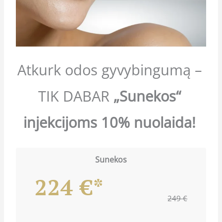
Atkurk odos gyvybingumą –
TIK DABAR
„Sunekos“
injekcijoms 10% nuolaida!
Sunekos
224 €*
249 €