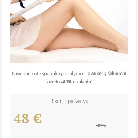
Pasinaudokite specialiu pasiūlymu –
plaukelių šalinimui
lazeriu -40% nuolaida!
Bikini + pažastys
48 €
80 €