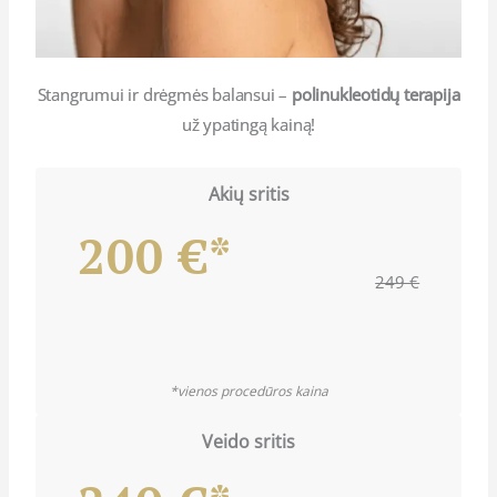
Stangrumui ir drėgmės balansui –
polinukleotidų terapija
už ypatingą kainą!
Akių sritis
200 €*
249 €
*vienos procedūros kaina
Veido sritis