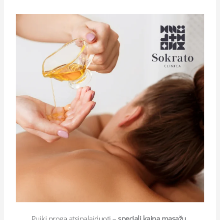
Puiki proga atsipalaiduoti –
speciali kaina masažų