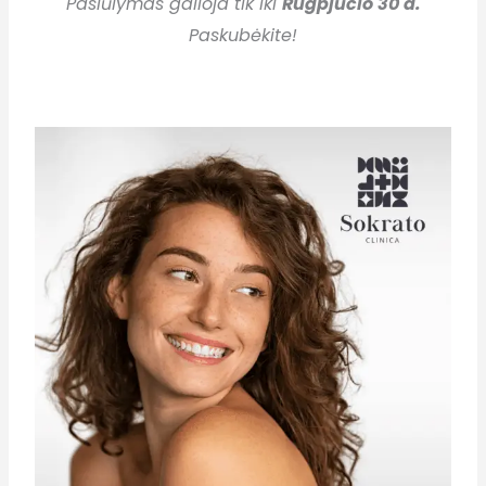
Pasiūlymas galioja tik iki
Rugpjūčio 30 d.
Paskubėkite!