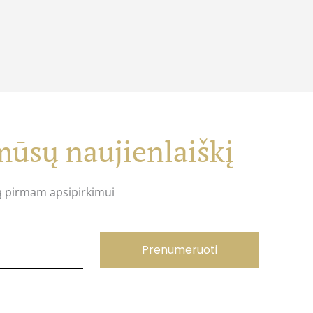
ūsų naujienlaiškį
ą pirmam apsipirkimui
Prenumeruoti