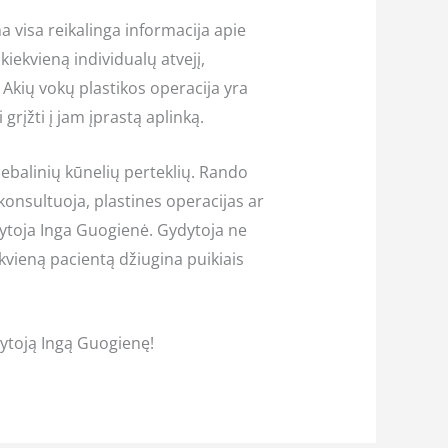
 visa reikalinga informacija apie
kiekvieną individualų atvejį,
 Akių vokų plastikos operacija yra
grįžti į jam įprastą aplinką.
iebalinių kūnelių perteklių. Rando
konsultuoja, plastines operacijas ar
dytoja Inga Guogienė. Gydytoja ne
ekvieną pacientą džiugina puikiais
dytoją Ingą Guogienę!