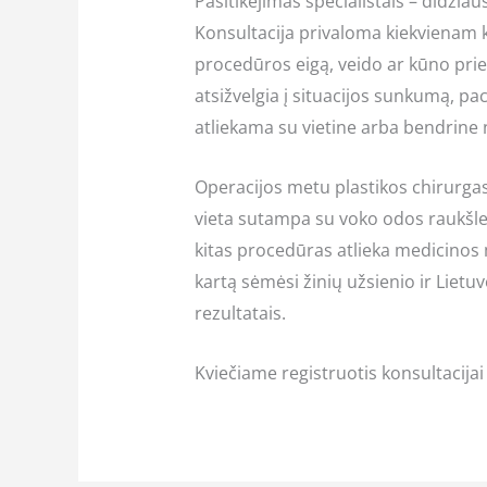
Pasitikėjimas specialistais – didžiau
Konsultacija privaloma kiekvienam kl
procedūros eigą, veido ar kūno prieži
atsižvelgia į situacijos sunkumą, pa
atliekama su vietine arba bendrine ne
Operacijos metu plastikos chirurgas 
vieta sutampa su voko odos raukšle,
kitas procedūras atlieka medicinos 
kartą sėmėsi žinių užsienio ir Lietuv
rezultatais.
Kviečiame registruotis konsultacijai