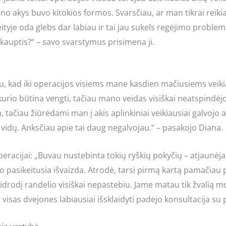
no akys buvo kitokios formos. Svarsčiau, ar man tikrai reikia 
yje oda glebs dar labiau ir tai jau sukels regėjimo problemų
 kauptis?“ – savo svarstymus prisimena ji.
u, kad iki operacijos visiems mane kasdien mačiusiems veikiau
 kurio būtina vengti, tačiau mano veidas visiškai neatspindė
, tačiau žiūrėdami man į akis aplinkiniai veikiausiai galvojo a
vidų. Anksčiau apie tai daug negalvojau.“ – pasakojo Diana.
operacijai: „Buvau nustebinta tokių ryškių pokyčių – atjaunėja
vo pasikeitusia išvaizda. Atrodė, tarsi pirmą kartą pamačiau 
eidrodį randelio visiškai nepastebiu. Jame matau tik žvalią 
og visas dvejones labiausiai išsklaidyti padėjo konsultacija su