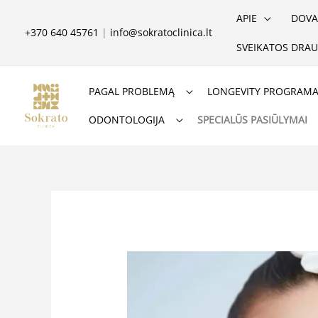
Pereiti
APIE
DOVA
prie
+370 640 45761
|
info@sokratoclinica.lt
SVEIKATOS DRAU
turinio
PAGAL PROBLEMĄ
LONGEVITY PROGRAM
ODONTOLOGIJA
SPECIALŪS PASIŪLYMAI