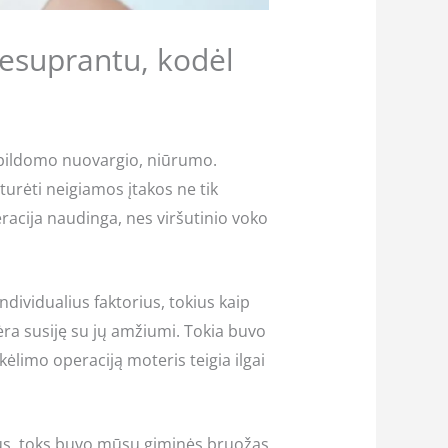
Nesuprantu, kodėl
papildomo nuovargio, niūrumo.
urėti neigiamos įtakos ne tik
racija naudinga, nes viršutinio voko
dividualius faktorius, tokius kaip
nėra susiję su jų amžiumi. Tokia buvo
 kėlimo operaciją moteris teigia ilgai
okus, toks buvo mūsų giminės bruožas