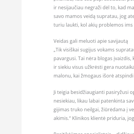
ir nesijaučiau negraži dėl to, kad ma
savo mamos veidą supratau, jog ateit
turiu laukti, kol akių problemos ims
Veidas gali meluoti apie savijautą
„Tik visiškai sugijus vokams suprata
pavargusi. Tai nėra blogas įvaizdis,
ir siekiu visus užkrėsti gera nuotaika
malonu, kai žmogaus išorė atspindi 
Ji teigia besidžiaugianti pasiryžusi 
nesiekiau, likau labai patenkinta sa
gijimas truko neilgai, žiūrėdama į v
akimis.“ Klinikos klientė priduria, j