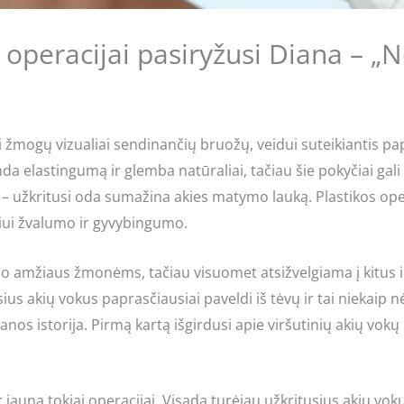
 operacijai pasiryžusi Diana – „
iai žmogų vizualiai sendinančių bruožų, veidui suteikiantis 
lastingumą ir glemba natūraliai, tačiau šie pokyčiai gali t
i – užkritusi oda sumažina akies matymo lauką. Plastikos ope
sniui žvalumo ir gyvybingumo.
io amžiaus žmonėms, tačiau visuomet atsižvelgiama į kitus in
ius akių vokus paprasčiausiai paveldi iš tėvų ir tai niekaip 
ianos istorija. Pirmą kartą išgirdusi apie viršutinių akių vokų
 jauna tokiai operacijai. Visada turėjau užkritusius akių v