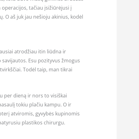
operacijos, tačiau įsižiūrėjusi į
. O aš juk jau nešioju akinius, kodėl
siai atrodžiau itin liūdna ir
jo savijautos. Esu pozityvus žmogus
tvirkščiai. Todėl taip, man tikrai
u per dieną ir nors to visiškai
pasaulį tokiu plačiu kampu. O ir
moterį atviromis, gyvybės kupinomis
 patyrusiu plastikos chirurgu.