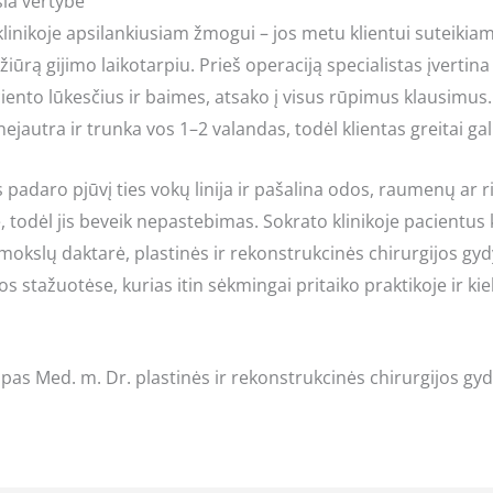
sia vertybė
inikoje apsilankiusiam žmogui – jos metu klientui suteikiama
ūrą gijimo laikotarpiu. Prieš operaciją specialistas įvertina 
ciento lūkesčius ir baimes, atsako į visus rūpimus klausimus.
jautra ir trunka vos 1–2 valandas, todėl klientas greitai gali 
padaro pjūvį ties vokų linija ir pašalina odos, raumenų ar r
 todėl jis beveik nepastebimas. Sokrato klinikoje pacientus 
mokslų daktarė, plastinės ir rekonstrukcinės chirurgijos gy
os stažuotėse, kurias itin sėkmingai pritaiko praktikoje ir ki
 pas Med. m. Dr. plastinės ir rekonstrukcinės chirurgijos gy