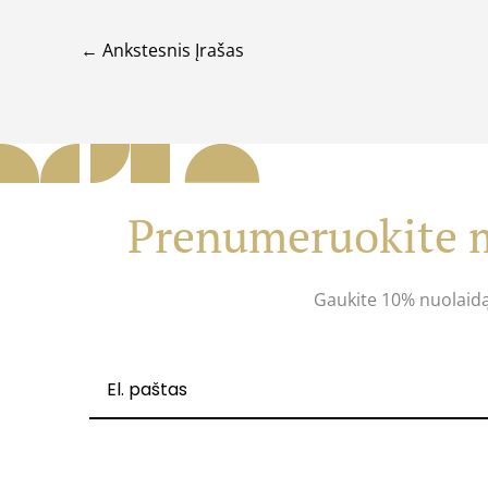
←
Ankstesnis Įrašas
Prenumeruokite m
Gaukite 10% nuolaid