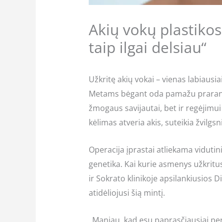
Akių vokų plastikos
taip ilgai delsiau“
Užkritę akių vokai – vienas labiaus
Metams bėgant oda pamažu praranda e
žmogaus savijautai, bet ir regėjimu
kėlimas atveria akis, suteikia žvilg
Operacija įprastai atliekama vidutin
genetika. Kai kurie asmenys užkritus
ir Sokrato klinikoje apsilankiusios D
atidėliojusi šią mintį.
„Maniau, kad esu paprasčiausiai per