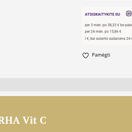
ATSISKAITYKITE SU
per
3
mėn. po
38,33
€ be pab
per 24 mėn. po
15,86
€
Pavyzdžiui, skolinantis
300,00
€, kai sutartis sudaroma 24 mėn. termi
Pamėgti
RHA Vit C