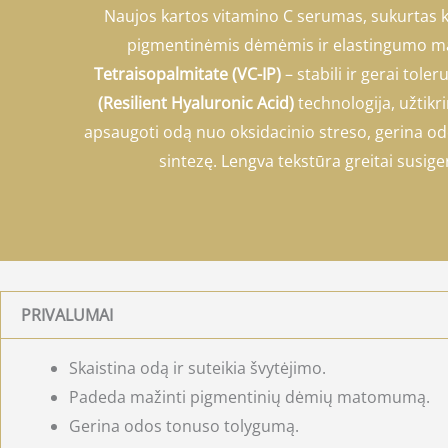
Naujos kartos vitamino C serumas, sukurtas ko
pigmentinėmis dėmėmis ir elastingumo m
Tetraisopalmitate (VC-IP)
– stabili ir gerai tol
(Resilient Hyaluronic Acid)
technologija, užtikr
apsaugoti odą nuo oksidacinio streso, gerina od
sintezę. Lengva tekstūra greitai susigeri
PRIVALUMAI
Skaistina odą ir suteikia švytėjimo.
Padeda mažinti pigmentinių dėmių matomumą.
Gerina odos tonuso tolygumą.