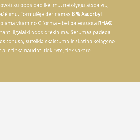
voti su odos papilkėjimu, netolygiu atspalviu,
ažėjimu. Formulėje derinamas
8 % Ascorbyl
eruojama vitamino C forma – bei patentuota
RHA®
inanti ilgalaikį odos drėkinimą. Serumas padeda
os tonusą, suteikia skaistumo ir skatina kolageno
a ir tinka naudoti tiek ryte, tiek vakare.