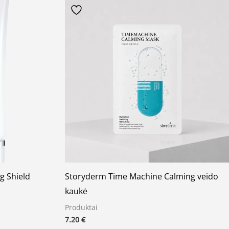
g Shield
Storyderm Time Machine Calming veido
kaukė
Produktai
7.20
€