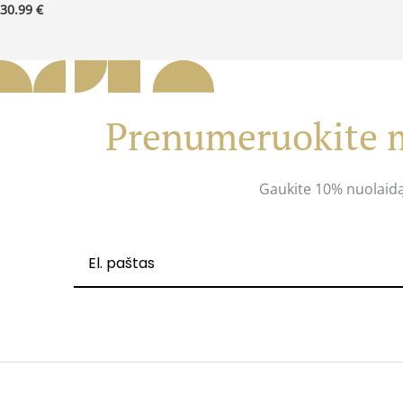
30.99
€
Prenumeruokite m
Gaukite 10% nuolaid