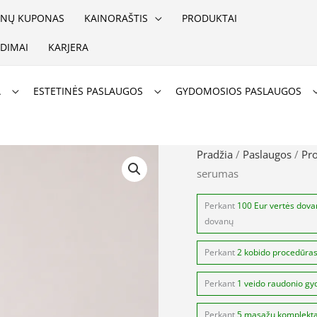
NŲ KUPONAS
KAINORAŠTIS
PRODUKTAI
DIMAI
KARJERA
A
ESTETINĖS PASLAUGOS
GYDOMOSIOS PASLAUGOS
produkto
Pradžia
/
Paslaugos
/
Pr
serumas
kiekis:
Teoxane
Perkant
100 Eur vertės dov
RHA
dovanų
Vit
Perkant
2 kobido procedūra
C
serumas
Perkant
1 veido raudonio gy
Perkant
5 masažų komplekt