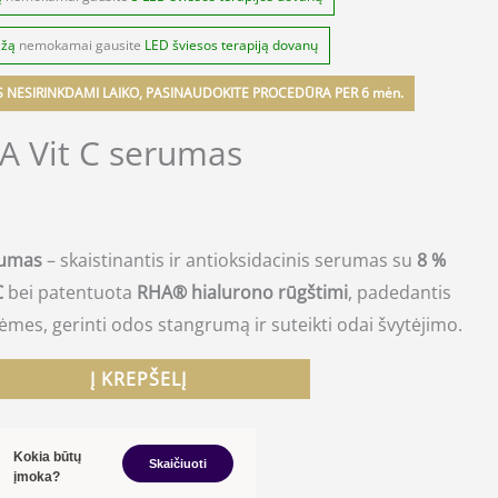
ažą
nemokamai gausite
LED šviesos terapiją dovanų
S NESIRINKDAMI LAIKO, PASINAUDOKITE PROCEDŪRA PER 6 mėn.
A Vit C serumas
rumas
– skaistinantis ir antioksidacinis serumas su
8 %
C
bei patentuota
RHA® hialurono rūgštimi
, padedantis
mes, gerinti odos stangrumą ir suteikti odai švytėjimo.
Į KREPŠELĮ
Kokia būtų
Skaičiuoti
įmoka?