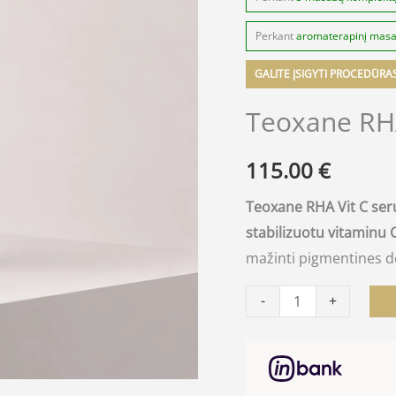
Perkant
aromaterapinį mas
GALITE ĮSIGYTI PROCEDŪRA
Teoxane RH
115.00
€
Teoxane RHA Vit C se
stabilizuotu vitaminu 
mažinti pigmentines dė
-
+