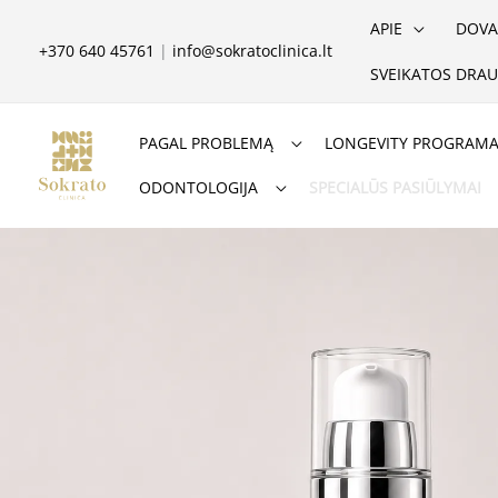
Pereiti
APIE
DOVA
prie
+370 640 45761
|
info@sokratoclinica.lt
SVEIKATOS DRAU
turinio
PAGAL PROBLEMĄ
LONGEVITY PROGRAM
ODONTOLOGIJA
SPECIALŪS PASIŪLYMAI