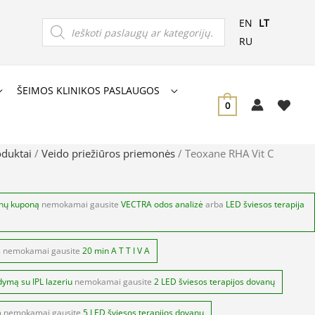
Products
EN
LT
search
RU
ŠEIMOS KLINIKOS PASLAUGOS
0
oduktai
/
Veido priežiūros priemonės
/ Teoxane RHA Vit C
anų kuponą
nemokamai gausite
VECTRA odos analizė
arba
LED šviesos terapija
s
nemokamai gausite
20 min A T T I V A
dymą su IPL lazeriu
nemokamai gausite
2 LED šviesos terapijos dovanų
ą
nemokamai gausite
5 LED šviesos terapijos dovanų