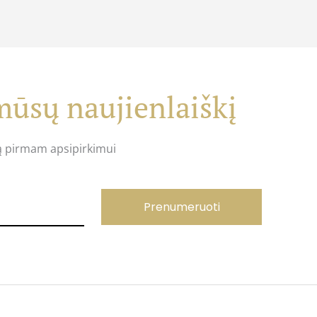
ūsų naujienlaiškį
ą pirmam apsipirkimui
Prenumeruoti