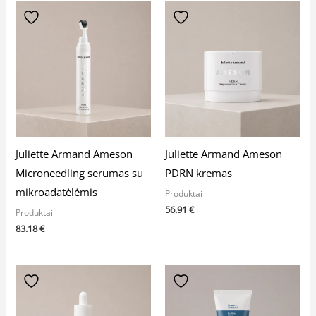
Juliette Armand Ameson
Juliette Armand Ameson
Microneedling serumas su
PDRN kremas
mikroadatėlėmis
Produktai
56.91
€
Produktai
83.18
€