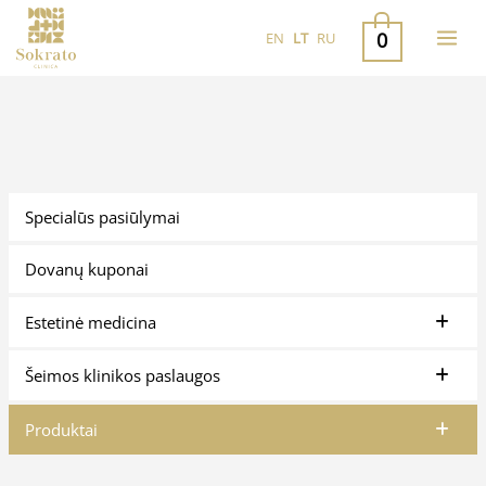
Pereiti
0
EN
LT
RU
prie
turinio
Specialūs pasiūlymai
Dovanų kuponai
Estetinė medicina
Šeimos klinikos paslaugos
Produktai