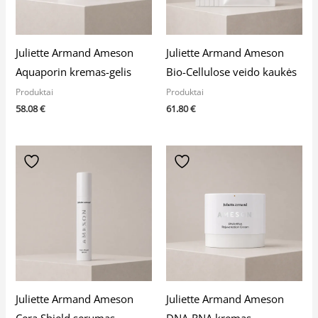
Juliette Armand Ameson
Juliette Armand Ameson
Aquaporin kremas-gelis
Bio-Cellulose veido kaukės
Produktai
Produktai
58.08
€
61.80
€
Juliette Armand Ameson
Juliette Armand Ameson
Cera Shield serumas
DNA-RNA kremas