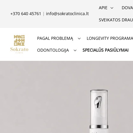
Pereiti
APIE
DOVA
prie
+370 640 45761
|
info@sokratoclinica.lt
SVEIKATOS DRAU
turinio
PAGAL PROBLEMĄ
LONGEVITY PROGRAM
ODONTOLOGIJA
SPECIALŪS PASIŪLYMAI