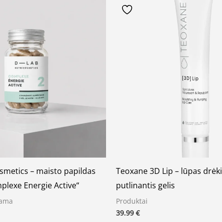
smetics – maisto papildas
Teoxane 3D Lip – lūpas drėki
plexe Energie Active“
putlinantis gelis
rama
Produktai
39.99
€