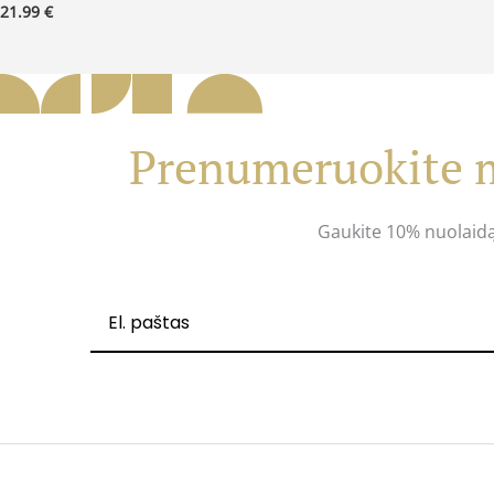
21.99
€
Prenumeruokite m
Gaukite 10% nuolaid