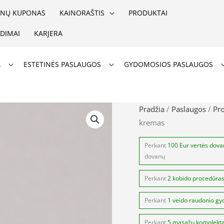
NŲ KUPONAS
KAINORAŠTIS
PRODUKTAI
DIMAI
KARJERA
A
ESTETINĖS PASLAUGOS
GYDOMOSIOS PASLAUGOS
produkto
Pradžia
/
Paslaugos
/
Pr
kremas
kiekis:
Teoxane
Perkant
100 Eur vertės dov
R
dovanų
[II]
Perkant
2 kobido procedūra
Eyes
paakių
Perkant
1 veido raudonio gy
kremas
Perkant
5 masažų komplekt