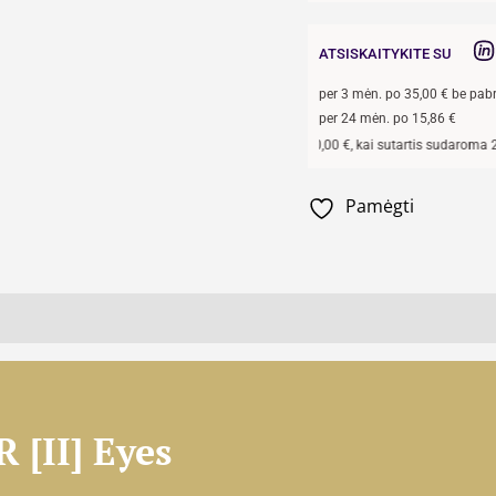
ATSISKAITYKITE SU
per
3
mėn. po
35,00
€ be pab
per 24 mėn. po
15,86
€
Pavyzdžiui, skolinantis
300,00
€, kai sutartis sudaroma 24 mėn. te
Pamėgti
 [II] Eyes