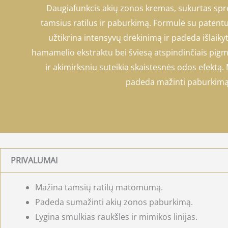
Daugiafunkcis akių zonos kremas, sukurtas sprę
tamsius ratilus ir paburkimą. Formulė su patent
užtikrina intensyvų drėkinimą ir padeda išlaik
hamamelio ekstraktu bei šviesą atspindinčiais pig
ir akimirksniu suteikia skaistesnės odos efektą. 
padeda mažinti paburkimą i
PRIVALUMAI
Mažina tamsių ratilų matomumą.
Padeda sumažinti akių zonos paburkimą.
Lygina smulkias raukšles ir mimikos linijas.