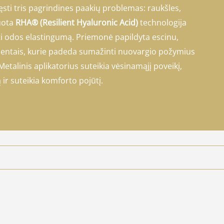
sti tris pagrindines paakių problemas: raukšles,
uota
RHA® (Resilient Hyaluronic Acid)
technologija
yti odos elastingumą. Priemonė papildyta escinu,
mentais, kurie padeda sumažinti nuovargio požymius
Metalinis aplikatorius suteikia vėsinamąjį poveikį,
r suteikia komforto pojūtį.