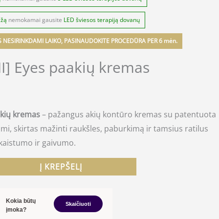
ažą
nemokamai gausite
LED šviesos terapiją dovanų
S NESIRINKDAMI LAIKO, PASINAUDOKITE PROCEDŪRA PER 6 mėn.
II] Eyes paakių kremas
aakių kremas
– pažangus akių kontūro kremas su patentuota
i, skirtas mažinti raukšles, paburkimą ir tamsius ratilus
 skaistumo ir gaivumo.
Į KREPŠELĮ
Kokia būtų
Skaičiuoti
įmoka?