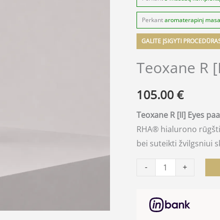
Perkant
aromaterapinį mas
GALITE ĮSIGYTI PROCEDŪRA
Teoxane R [
105.00
€
Teoxane R [II] Eyes p
RHA® hialurono rūgštim
bei suteikti žvilgsniui
-
+