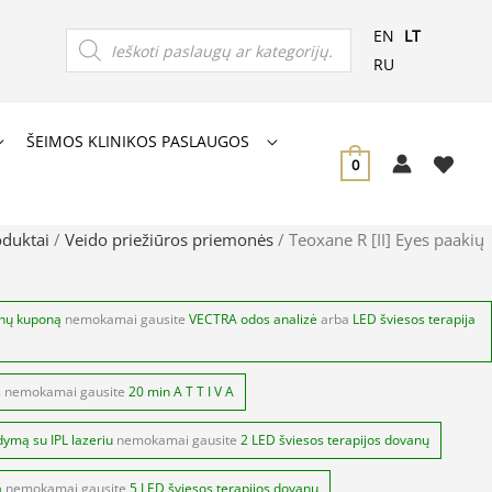
Products
EN
LT
search
RU
ŠEIMOS KLINIKOS PASLAUGOS
0
oduktai
/
Veido priežiūros priemonės
/ Teoxane R [II] Eyes paakių
anų kuponą
nemokamai gausite
VECTRA odos analizė
arba
LED šviesos terapija
s
nemokamai gausite
20 min A T T I V A
dymą su IPL lazeriu
nemokamai gausite
2 LED šviesos terapijos dovanų
ą
nemokamai gausite
5 LED šviesos terapijos dovanų