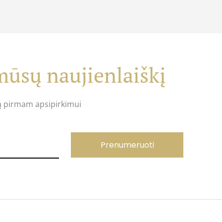
ūsų naujienlaiškį
ą pirmam apsipirkimui
Prenumeruoti