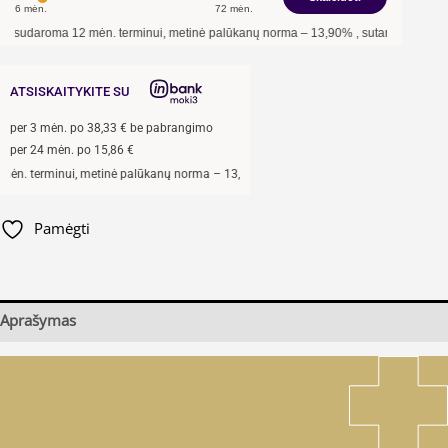
6
mėn.
72
mėn.
udaroma
12
mėn. terminui, metinė palūkanų norma –
13,90
%
, sutarties sudarymo mo
ATSISKAITYKITE SU
per
3
mėn. po
38,33
€ be pabrangimo
per 24 mėn. po
15,86
€
 terminui, metinė palūkanų norma –
13,9
%, sutarties sudarymo mokestis -
3
%, mėnes
Pamėgti
Aprašymas