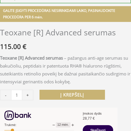
GALITE ĮSIGYTI PROCEDŪRAS NESIRINKDAMI LAIKO, PASINAUDOKITE
PROCEDŪRA PER 6 mėn.
Teoxane [R] Advanced serumas
115.00
€
Teoxane [R] Advanced serumas
– pažangus anti-age serumas su
bakučioliu, peptidais ir patentuota RHA® hialurono rūgštimi,
suteikiantis retinolio poveikį be dažnai pasitaikančio sudirgimo ir
intensyviai gerinantis odos kokybę.
Į KREPŠELĮ
-
+
Įmokos dydis
28,77
€
−
+
12
mėn.
Trukmė:
Skaičiuoti