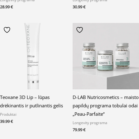
28.99
€
30.99
€
Teoxane 3D Lip – lūpas
D-LAB Nutricosmetics – maisto
drėkinantis ir putlinantis gelis
papildų programa tobulai odai
„Peau-Parfaite“
Produktai
39.99
€
Longevity programa
79.99
€