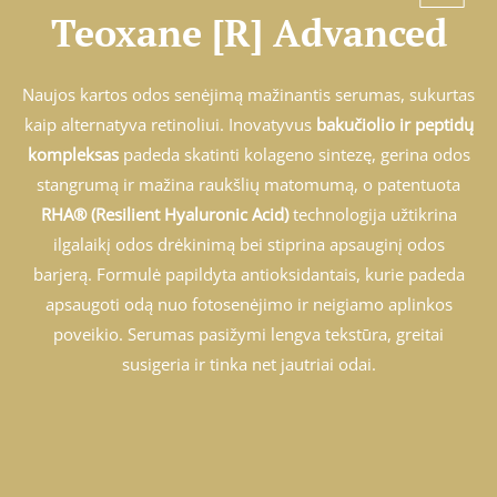
Teoxane [R] Advanced
Naujos kartos odos senėjimą mažinantis serumas, sukurtas
kaip alternatyva retinoliui. Inovatyvus
bakučiolio ir peptidų
kompleksas
padeda skatinti kolageno sintezę, gerina odos
stangrumą ir mažina raukšlių matomumą, o patentuota
RHA® (Resilient Hyaluronic Acid)
technologija užtikrina
ilgalaikį odos drėkinimą bei stiprina apsauginį odos
barjerą. Formulė papildyta antioksidantais, kurie padeda
apsaugoti odą nuo fotosenėjimo ir neigiamo aplinkos
poveikio. Serumas pasižymi lengva tekstūra, greitai
susigeria ir tinka net jautriai odai.