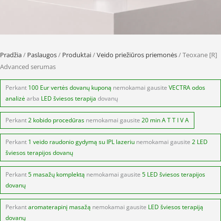
Pradžia
/
Paslaugos
/
Produktai
/
Veido priežiūros priemonės
/ Teoxane [R]
Advanced serumas
Perkant
100 Eur vertės dovanų kuponą
nemokamai gausite
VECTRA odos
analizė
arba
LED šviesos terapija
dovanų
Perkant
2 kobido procedūras
nemokamai gausite
20 min A T T I V A
Perkant
1 veido raudonio gydymą su IPL lazeriu
nemokamai gausite
2 LED
šviesos terapijos dovanų
Perkant
5 masažų komplektą
nemokamai gausite
5 LED šviesos terapijos
dovanų
Perkant
aromaterapinį masažą
nemokamai gausite
LED šviesos terapiją
dovanų