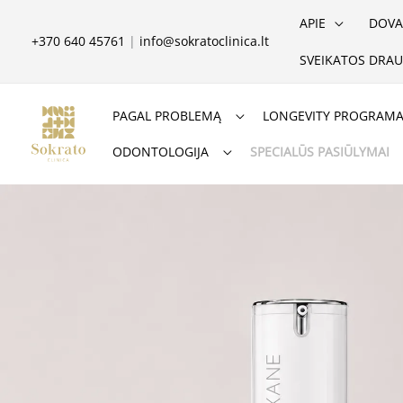
Pereiti
APIE
DOVA
prie
+370 640 45761
|
info@sokratoclinica.lt
SVEIKATOS DRAU
turinio
PAGAL PROBLEMĄ
LONGEVITY PROGRAM
ODONTOLOGIJA
SPECIALŪS PASIŪLYMAI