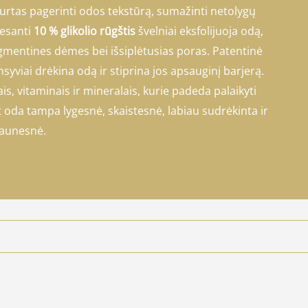
rtas pagerinti odos tekstūrą, sumažinti netolygų
 esanti
10 % glikolio rūgštis
švelniai eksfolijuoja odą,
igmentines dėmes bei išsiplėtusias poras. Patentinė
syviai drėkina odą ir stiprina jos apsauginį barjerą.
, vitaminais ir mineralais, kurie padeda palaikyti
 oda tampa lygesnė, skaistesnė, labiau sudrėkinta ir
jaunesnė.