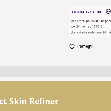
ATSISKAITYKITE SU
per
3
mėn. po
35,00
€ be pab
per 24 mėn. po
15,86
€
Pavyzdžiui, skolinantis
300,00
€, kai sutartis sudaroma 24 mėn. termin
Pamėgti
ct Skin Refiner