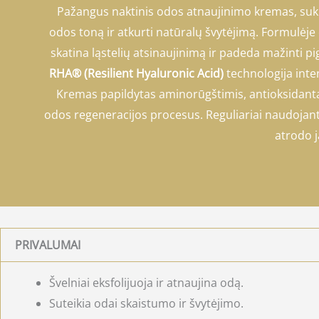
Pažangus naktinis odos atnaujinimo kremas, suku
odos toną ir atkurti natūralų švytėjimą. Formulėje
skatina ląstelių atsinaujinimą ir padeda mažinti p
RHA® (Resilient Hyaluronic Acid)
technologija inten
Kremas papildytas aminorūgštimis, antioksidantais
odos regeneracijos procesus. Reguliariai naudojant
atrodo 
PRIVALUMAI
Švelniai eksfolijuoja ir atnaujina odą.
Suteikia odai skaistumo ir švytėjimo.