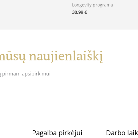
Longevity programa
30.99
€
ūsų naujienlaiškį
ą pirmam apsipirkimui
Pagalba pirkėjui
Darbo lai