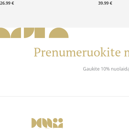
26.99
€
39.99
€
Prenumeruokite m
Gaukite 10% nuolaid