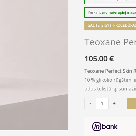
Perkant
aromaterapinį mas
GALITE ĮSIGYTI PROCEDŪRA
Teoxane Per
105.00
€
Teoxane Perfect Skin 
10 % glikolio rūgštimi
odos tekstūrą, sumažin
-
+