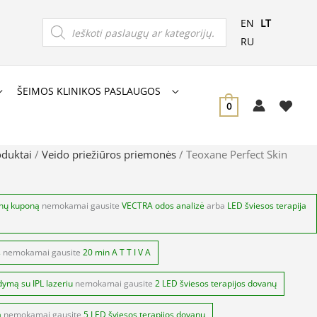
Products
EN
LT
search
RU
ŠEIMOS KLINIKOS PASLAUGOS
0
oduktai
/
Veido priežiūros priemonės
/ Teoxane Perfect Skin
anų kuponą
nemokamai gausite
VECTRA odos analizė
arba
LED šviesos terapija
s
nemokamai gausite
20 min A T T I V A
dymą su IPL lazeriu
nemokamai gausite
2 LED šviesos terapijos dovanų
ą
nemokamai gausite
5 LED šviesos terapijos dovanų