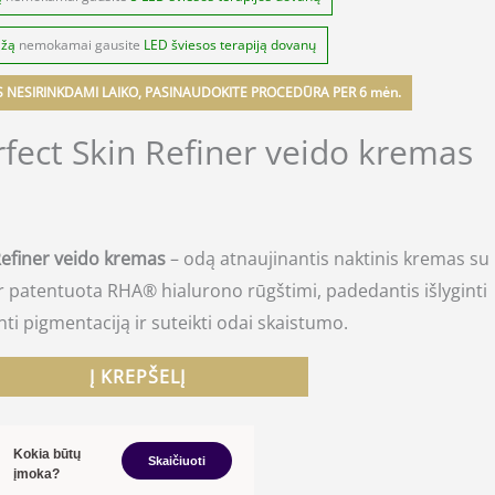
ažą
nemokamai gausite
LED šviesos terapiją dovanų
S NESIRINKDAMI LAIKO, PASINAUDOKITE PROCEDŪRA PER 6 mėn.
fect Skin Refiner veido kremas
Refiner veido kremas
– odą atnaujinantis naktinis kremas su
 ir patentuota RHA® hialurono rūgštimi, padedantis išlyginti
ti pigmentaciją ir suteikti odai skaistumo.
Į KREPŠELĮ
Kokia būtų
Skaičiuoti
įmoka?