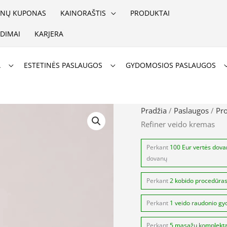
NŲ KUPONAS
KAINORAŠTIS
PRODUKTAI
DIMAI
KARJERA
A
ESTETINĖS PASLAUGOS
GYDOMOSIOS PASLAUGOS
produkto
Pradžia
/
Paslaugos
/
Pr
Refiner veido kremas
kiekis:
Teoxane
Perkant
100 Eur vertės dov
Perfect
dovanų
Skin
Perkant
2 kobido procedūra
Refiner
veido
Perkant
1 veido raudonio gy
kremas
Perkant
5 masažų komplekt