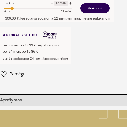
−
+
12
mėn.
Trukmė:
Skaičiuoti
6
mėn.
72
mėn.
0,00
€, kai sutartis sudaroma
12
mėn. terminui, metinė palūkanų norma –
13,90
%
,
ATSISKAITYKITE SU
per
3
mėn. po
23,33
€ be pabrangimo
per 24 mėn. po
15,86
€
rtis sudaroma 24 mėn. terminui, metinė palūkanų norma –
13,9
%, sutarties sudary
Pamėgti
Aprašymas