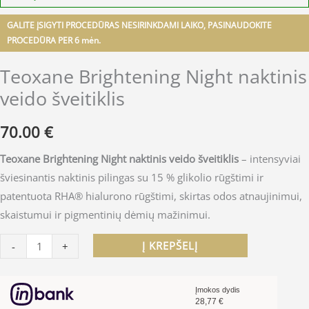
GALITE ĮSIGYTI PROCEDŪRAS NESIRINKDAMI LAIKO, PASINAUDOKITE
PROCEDŪRA PER 6 mėn.
Teoxane Brightening Night naktinis
veido šveitiklis
70.00
€
Teoxane Brightening Night naktinis veido šveitiklis
– intensyviai
šviesinantis naktinis pilingas su 15 % glikolio rūgštimi ir
patentuota RHA® hialurono rūgštimi, skirtas odos atnaujinimui,
skaistumui ir pigmentinių dėmių mažinimui.
Į KREPŠELĮ
-
+
Įmokos dydis
28,77
€