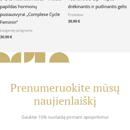
papildas hormonų
drėkinantis ir putlinantis gelis
pusiausvyrai „Complexe Cycle
Produktai
39.99
€
Feminin“
Longevity programa
30.99
€
Prenumeruokite mūsų
naujienlaiškį
Gaukite 10% nuolaidą pirmam apsipirkimui