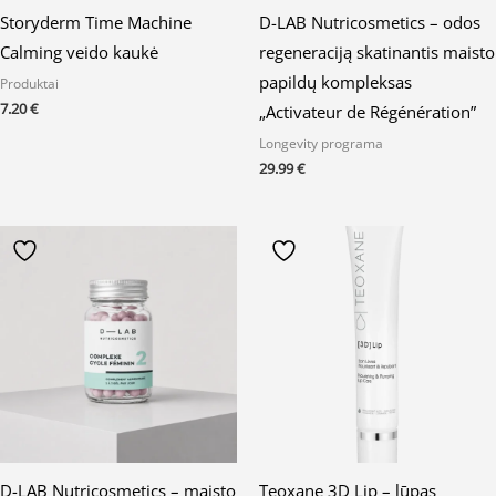
Storyderm Time Machine
D-LAB Nutricosmetics – odos
Calming veido kaukė
regeneraciją skatinantis maisto
papildų kompleksas
Produktai
7.20
€
„Activateur de Régénération”
Longevity programa
29.99
€
D-LAB Nutricosmetics – maisto
Teoxane 3D Lip – lūpas