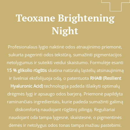
Teoxane Brightening
Night
Profesionalaus lygio naktinė odos atnaujinimo priemonė,
sukurta pagerinti odos tekstūrą, sumažinti pigmentacijos
netolygumus ir suteikti veidui skaistumo. Formulėje esanti
15 % glikolio rūgštis
skatina natūralų ląstelių atsinaujinimą
ir švelniai eksfolijuoja odą, o patentuota
RHA® (Resilient
Hyaluronic Acid)
technologija padeda išlaikyti optimalų
drėgmės lygį ir apsaugo odos barjerą. Priemonė papildyta
raminančiais ingredientais, kurie padeda sumažinti galimą
diskomfortą naudojant rūgštinį pilingą. Reguliariai
naudojant oda tampa lygesnė, skaistesnė, o pigmentinės
dėmės ir netolygus odos tonas tampa mažiau pastebimi.