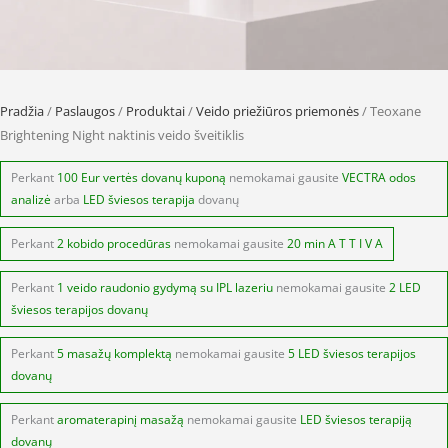
Pradžia
/
Paslaugos
/
Produktai
/
Veido priežiūros priemonės
/ Teoxane
Brightening Night naktinis veido šveitiklis
Perkant
100 Eur vertės dovanų kuponą
nemokamai gausite
VECTRA odos
analizė
arba
LED šviesos terapija
dovanų
Perkant
2 kobido procedūras
nemokamai gausite
20 min A T T I V A
Perkant
1 veido raudonio gydymą su IPL lazeriu
nemokamai gausite
2 LED
šviesos terapijos dovanų
Perkant
5 masažų komplektą
nemokamai gausite
5 LED šviesos terapijos
dovanų
Perkant
aromaterapinį masažą
nemokamai gausite
LED šviesos terapiją
dovanų