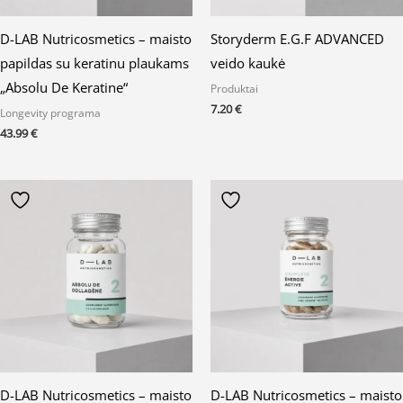
D-LAB Nutricosmetics – maisto
Storyderm E.G.F ADVANCED
papildas su keratinu plaukams
veido kaukė
„Absolu De Keratine“
Produktai
7.20
€
Longevity programa
43.99
€
D-LAB Nutricosmetics – maisto
D-LAB Nutricosmetics – maisto