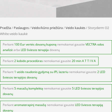
Pradžia
/
Paslaugos
/
Veido/kūno priežiūra
/
Veido kaukės
/ Storyderm O2
White veido kaukė
Perkant
100 Eur vertės dovanų kuponą
nemokamai gausite
VECTRA odos
analizė
arba
LED šviesos terapija
dovanų
Perkant
2 kobido procedūras
nemokamai gausite
20 min A T T I V A
Perkant
1 veido raudonio gydymą su IPL lazeriu
nemokamai gausite
2 LED
šviesos terapijos dovanų
Perkant
5 masažų komplektą
nemokamai gausite
5 LED šviesos terapijos
dovanų
Perkant
aromaterapinį masažą
nemokamai gausite
LED šviesos terapiją
dovanų