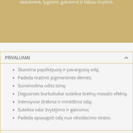
skaistesnė, lygesnė, gaivesnė ir labiau švytinti.
PRIVALUMAI
Skaistina papilkėjusią ir pavargusią odą;
Padeda mažinti pigmentines dėmes;
Suvienodina odos toną;
Deguonies burbuliukai suteikia švelnų masažo efektą;
Intensyviai drėkina ir minkština odą;
Suteikia odai švytėjimo ir gaivumo;
Padeda apsaugoti odą nuo oksidacinio streso.