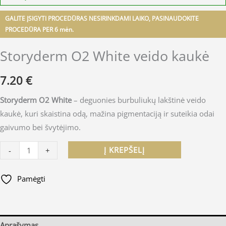
GALITE ĮSIGYTI PROCEDŪRAS NESIRINKDAMI LAIKO, PASINAUDOKITE
PROCEDŪRA PER 6 mėn.
Storyderm O2 White veido kaukė
7.20
€
Storyderm O2 White
– deguonies burbuliukų lakštinė veido
kaukė, kuri skaistina odą, mažina pigmentaciją ir suteikia odai
gaivumo bei švytėjimo.
Į KREPŠELĮ
-
+
Pamėgti
Aprašymas