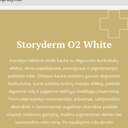
Storyderm O2 White
Inovatyvi lakštinė veido kaukė su deguonies burbuliukų
efektu, skirta papilkėjusiai, pavargusiai ir pigmentacijos
pažeistai odai. Užtepus kaukę susidaro gausūs deguonies
burbuliukai, kurie suteikia švelnų masažo efektą, padeda
atgaivinti odą ir pagerina veikliųjų medžiagų įsisavinimą.
Formulėje esantys niacinamidas, arbutinas, saldymedžio
ekstraktas ir šviesinamieji augaliniai ekstraktai padeda
slopinti melanino gamybą, mažina pigmentines dėmes bei
suvienodina odos toną. Po naudojimo oda atrodo