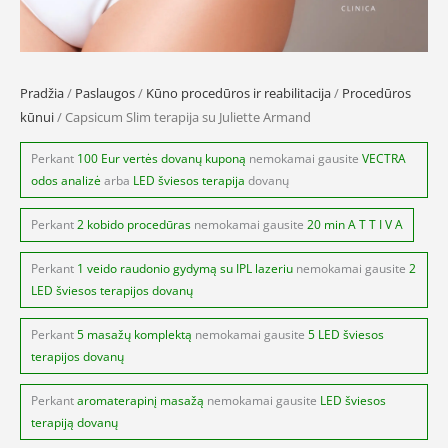
Pradžia
/
Paslaugos
/
Kūno procedūros ir reabilitacija
/
Procedūros
kūnui
/ Capsicum Slim terapija su Juliette Armand
Perkant
100 Eur vertės dovanų kuponą
nemokamai gausite
VECTRA
odos analizė
arba
LED šviesos terapija
dovanų
Perkant
2 kobido procedūras
nemokamai gausite
20 min A T T I V A
Perkant
1 veido raudonio gydymą su IPL lazeriu
nemokamai gausite
2
LED šviesos terapijos dovanų
Perkant
5 masažų komplektą
nemokamai gausite
5 LED šviesos
terapijos dovanų
Perkant
aromaterapinį masažą
nemokamai gausite
LED šviesos
terapiją dovanų