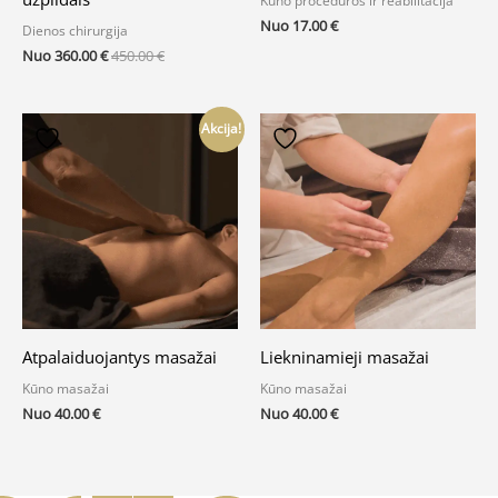
Kūno procedūros ir reabilitacija
Nuo
17.00
€
Dienos chirurgija
Nuo
360.00
€
450.00
€
Akcija!
Atpalaiduojantys masažai
Liekninamieji masažai
Kūno masažai
Kūno masažai
Nuo
40.00
€
Nuo
40.00
€