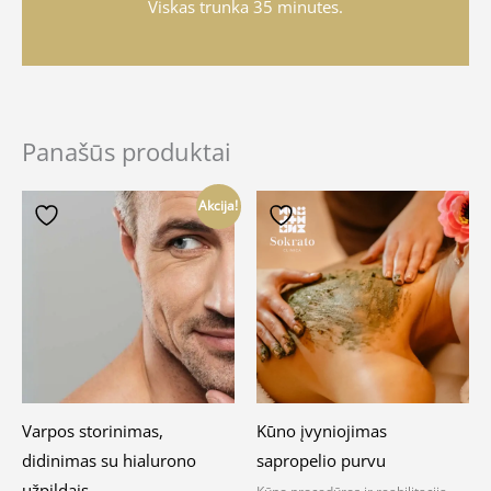
Viskas trunka 35 minutes.
Panašūs produktai
Akcija!
Varpos storinimas,
Kūno įvyniojimas
didinimas su hialurono
sapropelio purvu
užpildais