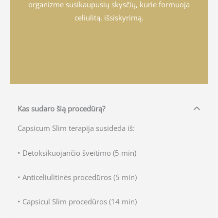
organizme susikaupusių skysčių, kurie formuoja
celiulitą, išsiskyrimą.
Kas sudaro šią procedūrą?
Capsicum Slim terapija susideda iš:
• Detoksikuojančio šveitimo (5 min)
• Anticeliulitinės procedūros (5 min)
• Capsicul Slim procedūros (14 min)