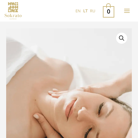
Pereiti
0
EN
LT
RU
prie
turinio