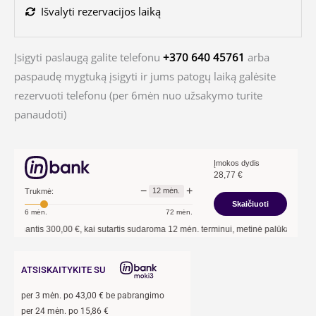
Išvalyti rezervacijos laiką
Įsigyti paslaugą galite telefonu
+370 640 45761
arba
paspaudę mygtuką įsigyti ir jums patogų laiką galėsite
rezervuoti telefonu (per 6mėn nuo užsakymo turite
panaudoti)
Įmokos dydis
28,77
€
−
+
12
mėn.
Trukmė:
Skaičiuoti
6
mėn.
72
mėn.
tis
300,00
€, kai sutartis sudaroma
12
mėn. terminui, metinė palūkanų norma –
13,
ATSISKAITYKITE SU
per
3
mėn. po
43,00
€ be pabrangimo
per 24 mėn. po
15,86
€