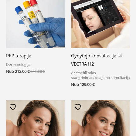
PRP terapija
Gydytojo konsultacija su
VECTRA H2
Dermatologija
Nuo
212.00
€
249.00
€
Aesthefill odos
stangrinimas/kolageno stimuliacija
Nuo
129.00
€