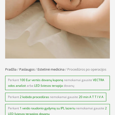
Pradžia
/
Paslaugos
/
Estetinė medicina
/ Procedūros po operacijos
Perkant
100 Eur vertės dovanų kuponą
nemokamai gausite
VECTRA
odos analizė
arba
LED šviesos terapija
dovanų
Perkant
2 kobido procedūras
nemokamai gausite
20 min A T T I V A
Perkant
1 veido raudonio gydymą su IPL lazeriu
nemokamai gausite
2
LED šviesos terapijos dovanų