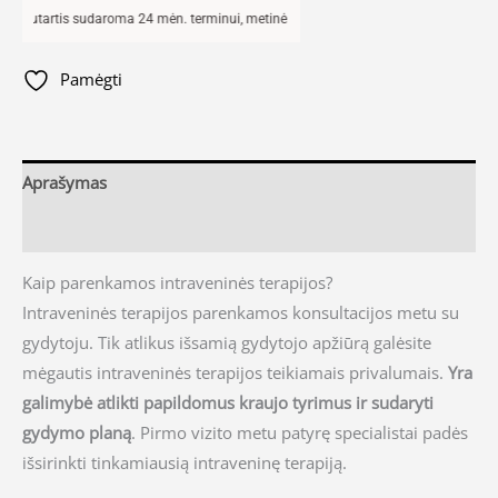
artis sudaroma 24 mėn. terminui, metinė palūkanų norma –
13,9
%, sutarties sudar
Pamėgti
Aprašymas
Atsiliepimai (0)
Kaip parenkamos intraveninės terapijos?
Intraveninės terapijos parenkamos konsultacijos metu su
gydytoju. Tik atlikus išsamią gydytojo apžiūrą galėsite
mėgautis intraveninės terapijos teikiamais privalumais.
Yra
galimybė atlikti papildomus kraujo tyrimus ir sudaryti
gydymo planą
. Pirmo vizito metu patyrę specialistai padės
išsirinkti tinkamiausią intraveninę terapiją.