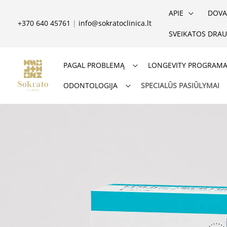
Pereiti
APIE
DOVA
prie
+370 640 45761
|
info@sokratoclinica.lt
SVEIKATOS DRAU
turinio
PAGAL PROBLEMĄ
LONGEVITY PROGRAM
ODONTOLOGIJA
SPECIALŪS PASIŪLYMAI