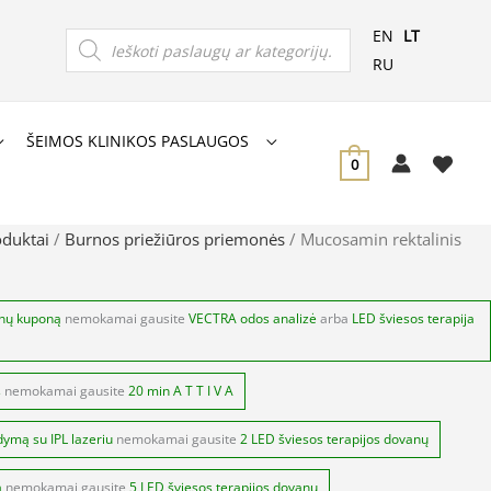
Products
EN
LT
search
RU
ŠEIMOS KLINIKOS PASLAUGOS
0
oduktai
/
Burnos priežiūros priemonės
/ Mucosamin rektalinis
anų kuponą
nemokamai gausite
VECTRA odos analizė
arba
LED šviesos terapija
s
nemokamai gausite
20 min A T T I V A
dymą su IPL lazeriu
nemokamai gausite
2 LED šviesos terapijos dovanų
ą
nemokamai gausite
5 LED šviesos terapijos dovanų