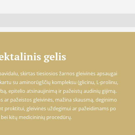
ktalinis gelis
pavidalu, skirtas tiesiosios žarnos gleivinės apsaugai
 kartu su aminorūgščių kompleksu (glicinu, L-prolinu,
bą, epitelio atsinaujinimą ir pažeistų audinių gijimą.
os ar pažeistos gleivinės, mažina skausmą, deginimo
t proktitui, gleivinės uždegimui ar pažeidimams po
 bei kitų medicininių procedūrų.