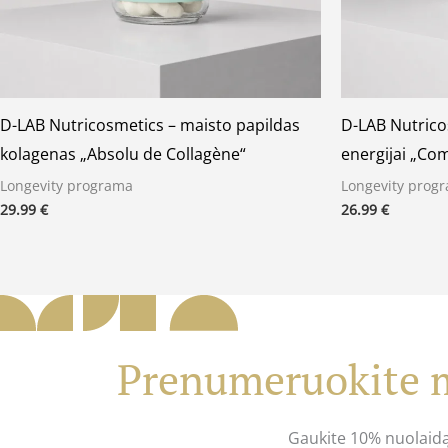
D-LAB Nutricosmetics – maisto papildas
D-LAB Nutrico
kolagenas „Absolu de Collagène“
energijai „Com
Longevity programa
Longevity prog
29.99
€
26.99
€
Prenumeruokite m
Gaukite 10% nuolaid