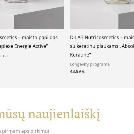
smetics – maisto papildas
D-LAB Nutricosmetics – mais
plexe Energie Active“
su keratinu plaukams „Abso
Keratine“
rama
Longevity programa
43.99
€
ūsų naujienlaiškį
ą pirmam apsipirkimui