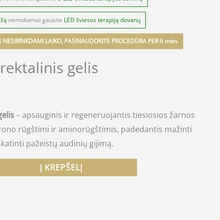
ažą
nemokamai gausite
LED šviesos terapiją dovanų
S NESIRINKDAMI LAIKO, PASINAUDOKITE PROCEDŪRA PER 6 mėn.
ektalinis gelis
gelis
– apsauginis ir regeneruojantis tiesiosios žarnos
lurono rūgštimi ir aminorūgštimis, padedantis mažinti
katinti pažeistų audinių gijimą.
Į KREPŠELĮ