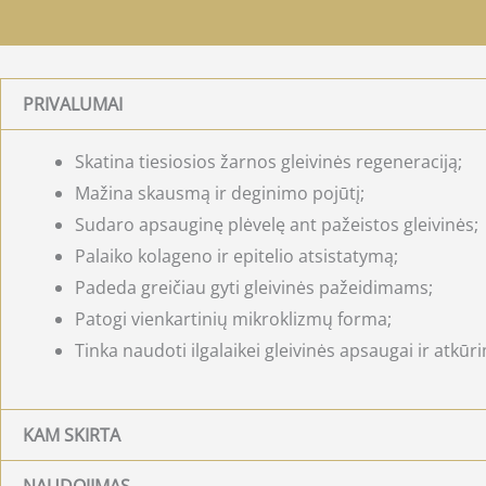
PRIVALUMAI
Skatina tiesiosios žarnos gleivinės regeneraciją;
Mažina skausmą ir deginimo pojūtį;
Sudaro apsauginę plėvelę ant pažeistos gleivinės;
Palaiko kolageno ir epitelio atsistatymą;
Padeda greičiau gyti gleivinės pažeidimams;
Patogi vienkartinių mikroklizmų forma;
Tinka naudoti ilgalaikei gleivinės apsaugai ir atkūr
KAM SKIRTA
NAUDOJIMAS