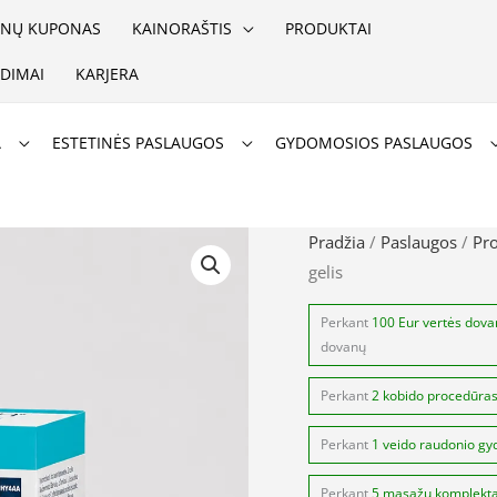
NŲ KUPONAS
KAINORAŠTIS
PRODUKTAI
DIMAI
KARJERA
A
ESTETINĖS PASLAUGOS
GYDOMOSIOS PASLAUGOS
produkto
Pradžia
/
Paslaugos
/
Pr
gelis
kiekis:
Mucosamin
Perkant
100 Eur vertės dov
rektalinis
dovanų
gelis
Perkant
2 kobido procedūra
Perkant
1 veido raudonio gy
Perkant
5 masažų komplekt