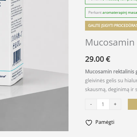
Perkant
aromaterapinį mas
GALITE ĮSIGYTI PROCEDŪRA
Mucosamin r
29.00
€
Mucosamin rektalinis 
gleivinės gelis su hia
skausmą, deginimą ir s
-
+
Pamėgti