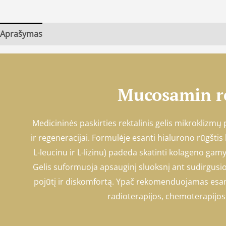
Aprašymas
Mucosamin re
Medicininės paskirties rektalinis gelis mikroklizmų 
ir regeneracijai. Formulėje esanti hialurono rūgštis
L-leucinu ir L-lizinu) padeda skatinti kolageno gamy
Gelis suformuoja apsauginį sluoksnį ant sudirgusi
pojūtį ir diskomfortą. Ypač rekomenduojamas esan
radioterapijos, chemoterapijos