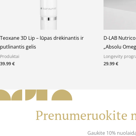
Teoxane 3D Lip – lūpas drėkinantis ir
D-LAB Nutrico
putlinantis gelis
„Absolu Omeg
Produktai
Longevity prog
39.99
€
29.99
€
Prenumeruokite m
Gaukite 10% nuolaid