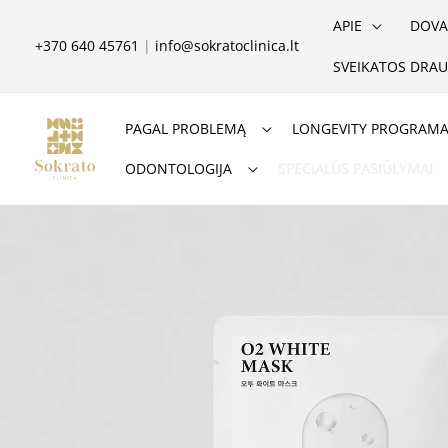
Pereiti
APIE
DOVA
prie
+370 640 45761
|
info@sokratoclinica.lt
SVEIKATOS DRAU
turinio
PAGAL PROBLEMĄ
LONGEVITY PROGRAM
ODONTOLOGIJA
SPECIALŪS PASIŪLYMAI