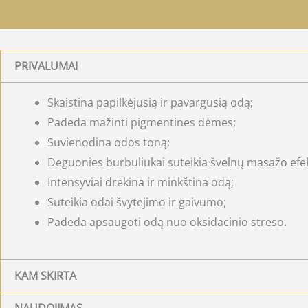
PRIVALUMAI
Skaistina papilkėjusią ir pavargusią odą;
Padeda mažinti pigmentines dėmes;
Suvienodina odos toną;
Deguonies burbuliukai suteikia švelnų masažo efe
Intensyviai drėkina ir minkština odą;
Suteikia odai švytėjimo ir gaivumo;
Padeda apsaugoti odą nuo oksidacinio streso.
KAM SKIRTA
NAUDOJIMAS