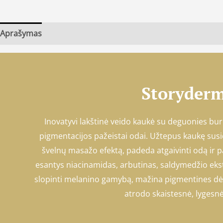
Aprašymas
Storyder
Inovatyvi lakštinė veido kaukė su deguonies burbu
pigmentacijos pažeistai odai. Užtepus kaukę susi
švelnų masažo efektą, padeda atgaivinti odą ir p
esantys niacinamidas, arbutinas, saldymedžio ekstr
slopinti melanino gamybą, mažina pigmentines d
atrodo skaistesnė, lygesnė,