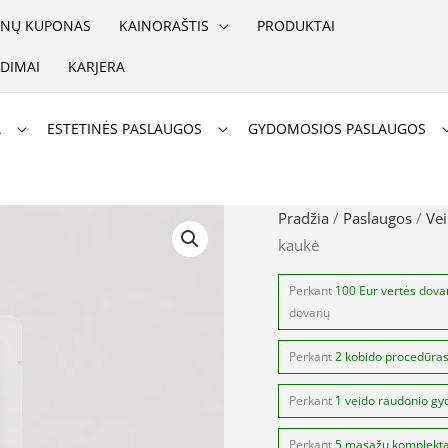
NŲ KUPONAS
KAINORAŠTIS
PRODUKTAI
DIMAI
KARJERA
A
ESTETINĖS PASLAUGOS
GYDOMOSIOS PASLAUGOS
produkto
Pradžia
/
Paslaugos
/
Vei
kaukė
kiekis:
Storyderm
Perkant
100 Eur vertės dov
O2
dovanų
White
Perkant
2 kobido procedūra
veido
kaukė
Perkant
1 veido raudonio gy
Perkant
5 masažų komplekt