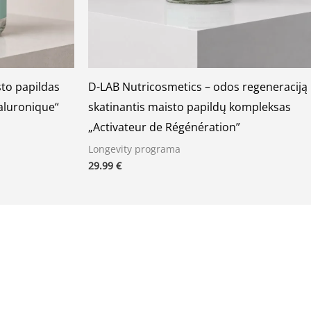
to papildas
D-LAB Nutricosmetics – odos regeneraciją
aluronique“
skatinantis maisto papildų kompleksas
„Activateur de Régénération”
Longevity programa
29.99
€