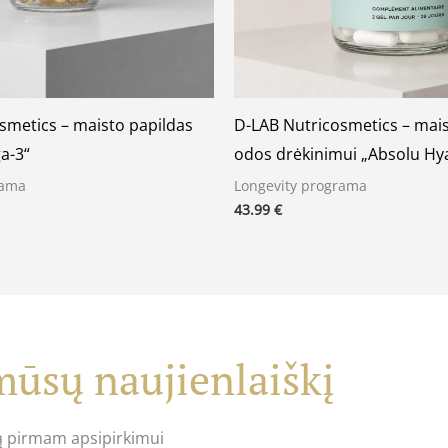
smetics – maisto papildas
D-LAB Nutricosmetics – mais
a-3“
odos drėkinimui „Absolu Hy
rama
Longevity programa
43.99
€
ūsų naujienlaiškį
ą pirmam apsipirkimui