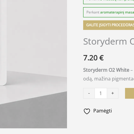
Perkant
aromaterapinį mas
GALITE ĮSIGYTI PROCEDŪRA
Storyderm O
7.20
€
Storyderm O2 White
– 
odą, mažina pigmentaci
-
+
Pamėgti