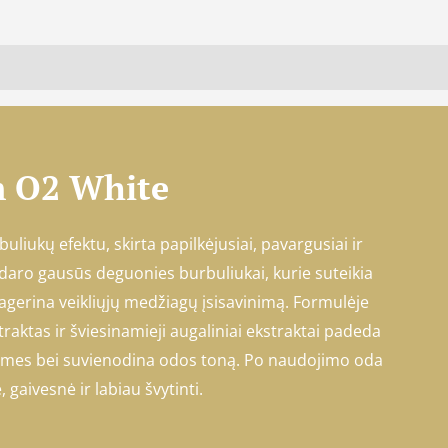
m O2 White
liukų efektu, skirta papilkėjusiai, pavargusiai ir
daro gausūs deguonies burbuliukai, kurie suteikia
agerina veikliųjų medžiagų įsisavinimą. Formulėje
aktas ir šviesinamieji augaliniai ekstraktai padeda
ėmes bei suvienodina odos toną. Po naudojimo oda
 gaivesnė ir labiau švytinti.