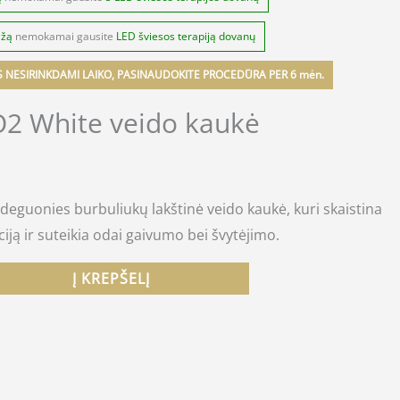
ažą
nemokamai gausite
LED šviesos terapiją dovanų
S NESIRINKDAMI LAIKO, PASINAUDOKITE PROCEDŪRA PER 6 mėn.
2 White veido kaukė
deguonies burbuliukų lakštinė veido kaukė, kuri skaistina
ją ir suteikia odai gaivumo bei švytėjimo.
Į KREPŠELĮ