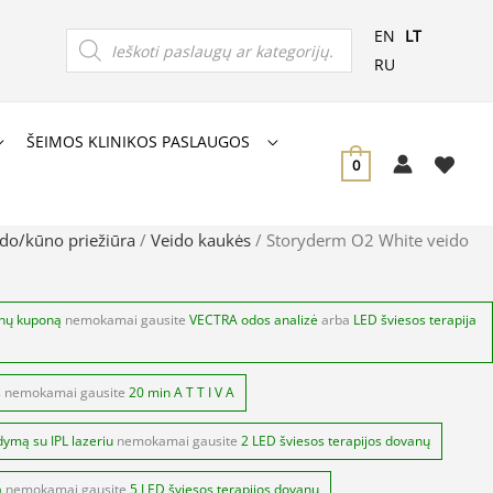
Products
EN
LT
search
RU
ŠEIMOS KLINIKOS PASLAUGOS
0
do/kūno priežiūra
/
Veido kaukės
/ Storyderm O2 White veido
anų kuponą
nemokamai gausite
VECTRA odos analizė
arba
LED šviesos terapija
s
nemokamai gausite
20 min A T T I V A
dymą su IPL lazeriu
nemokamai gausite
2 LED šviesos terapijos dovanų
ą
nemokamai gausite
5 LED šviesos terapijos dovanų