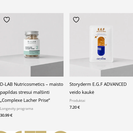
D-LAB Nutricosmetics – maisto
Storyderm E.G.F ADVANCED
papildas stresui malšinti
veido kaukė
„Complexe Lacher Prise“
Produktai
7.20
€
Longevity programa
30.99
€