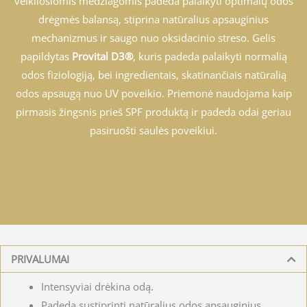
veikliosiomis medžiagomis padeda palaikyti optimalų odos
drėgmės balansą, stiprina natūralius apsauginius
mechanizmus ir saugo nuo oksidacinio streso. Gelis
papildytas
Provital D3®
, kuris padeda palaikyti normalią
odos fiziologiją, bei ingredientais, skatinančiais natūralią
odos apsaugą nuo UV poveikio. Priemonė naudojama kaip
pirmasis žingsnis prieš SPF produktą ir padeda odai geriau
pasiruošti saulės poveikiui.
PRIVALUMAI
Intensyviai drėkina odą.
Padeda sustiprinti natūralius odos apsauginius