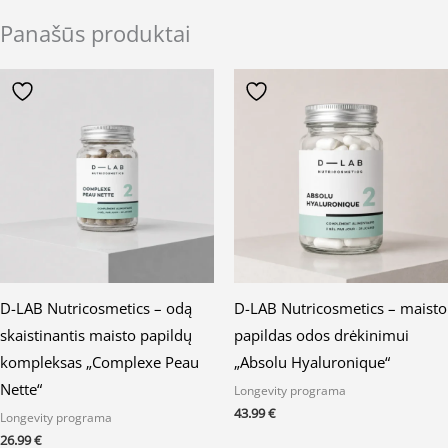
Panašūs produktai
D-LAB Nutricosmetics – odą
D-LAB Nutricosmetics – maisto
skaistinantis maisto papildų
papildas odos drėkinimui
kompleksas „Complexe Peau
„Absolu Hyaluronique“
Nette“
Longevity programa
43.99
€
Longevity programa
26.99
€