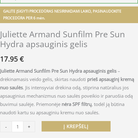
GALITE ĮSIGYTI PROCEDŪRAS NESIRINKDAMI LAIKO, PASINAUDOKITE
PROCEDŪRA PER 6 mėn.
Juliette Armand Sunfilm Pre Sun
Hydra apsauginis gelis
17.95
€
Juliette Armand Sunfilm Pre Sun Hydra apsauginis gelis
–
drėkinamasis veido gelis, skirtas naudoti
prieš apsauginį kremą
nuo saulės
. Jis intensyviai drėkina odą, stiprina natūralius jos
apsauginius mechanizmus nuo saulės poveikio ir paruošia odą
buvimui saulėje. Priemonėje
nėra SPF filtrų
, todėl ją būtina
naudoti kartu su apsauginiu kremu nuo saulės.
Į KREPŠELĮ
-
+