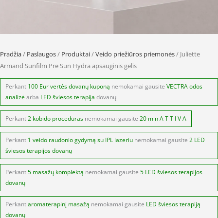
Pradžia
/
Paslaugos
/
Produktai
/
Veido priežiūros priemonės
/ Juliette
Armand Sunfilm Pre Sun Hydra apsauginis gelis
Perkant
100 Eur vertės dovanų kuponą
nemokamai gausite
VECTRA odos
analizė
arba
LED šviesos terapija
dovanų
Perkant
2 kobido procedūras
nemokamai gausite
20 min A T T I V A
Perkant
1 veido raudonio gydymą su IPL lazeriu
nemokamai gausite
2 LED
šviesos terapijos dovanų
Perkant
5 masažų komplektą
nemokamai gausite
5 LED šviesos terapijos
dovanų
Perkant
aromaterapinį masažą
nemokamai gausite
LED šviesos terapiją
dovanų