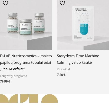
D-LAB Nutricosmetics – maisto
Storyderm Time Machine
papildų programa tobulai odai
Calming veido kaukė
„Peau-Parfaite“
Produktai
7.20
€
Longevity programa
79.99
€