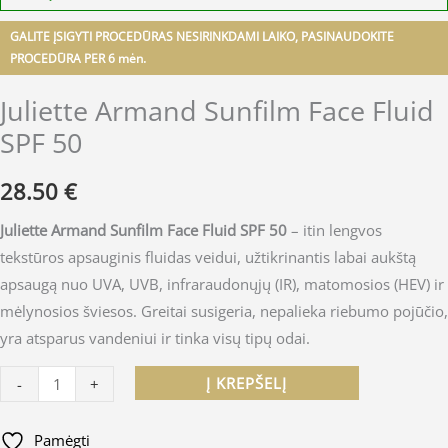
GALITE ĮSIGYTI PROCEDŪRAS NESIRINKDAMI LAIKO, PASINAUDOKITE
PROCEDŪRA PER 6 mėn.
Juliette Armand Sunfilm Face Fluid
SPF 50
28.50
€
Juliette Armand Sunfilm Face Fluid SPF 50
– itin lengvos
tekstūros apsauginis fluidas veidui, užtikrinantis labai aukštą
apsaugą nuo UVA, UVB, infraraudonųjų (IR), matomosios (HEV) ir
mėlynosios šviesos. Greitai susigeria, nepalieka riebumo pojūčio,
yra atsparus vandeniui ir tinka visų tipų odai.
Į KREPŠELĮ
-
+
Pamėgti