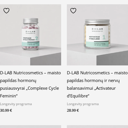
D-LAB Nutricosmetics – maisto
D-LAB Nutricosmetics – maisto
papildas hormonų
papildas hormonų ir nervų
pusiausvyrai „Complexe Cycle
balansavimui „Activateur
Feminin“
d’Equilibre“
Longevity programa
Longevity programa
30.99
€
28.99
€