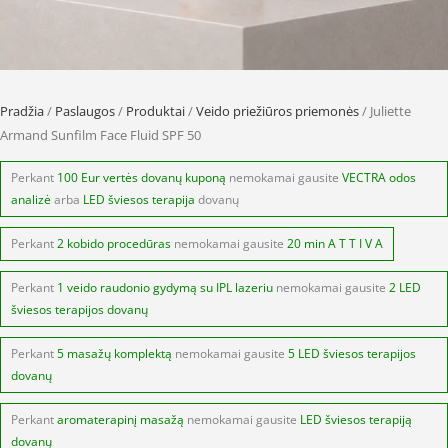
Pradžia
/
Paslaugos
/
Produktai
/
Veido priežiūros priemonės
/ Juliette
Armand Sunfilm Face Fluid SPF 50
Perkant
100 Eur vertės dovanų kuponą
nemokamai gausite
VECTRA odos
analizė
arba
LED šviesos terapija
dovanų
Perkant
2 kobido procedūras
nemokamai gausite
20 min A T T I V A
Perkant
1 veido raudonio gydymą su IPL lazeriu
nemokamai gausite
2 LED
šviesos terapijos dovanų
Perkant
5 masažų komplektą
nemokamai gausite
5 LED šviesos terapijos
dovanų
Perkant
aromaterapinį masažą
nemokamai gausite
LED šviesos terapiją
dovanų