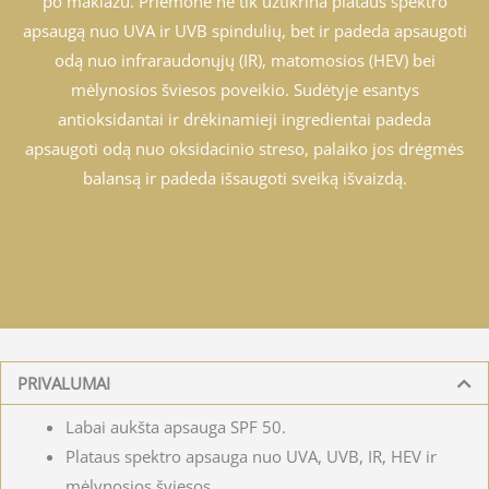
po makiažu. Priemonė ne tik užtikrina plataus spektro
apsaugą nuo UVA ir UVB spindulių, bet ir padeda apsaugoti
odą nuo infraraudonųjų (IR), matomosios (HEV) bei
mėlynosios šviesos poveikio. Sudėtyje esantys
antioksidantai ir drėkinamieji ingredientai padeda
apsaugoti odą nuo oksidacinio streso, palaiko jos drėgmės
balansą ir padeda išsaugoti sveiką išvaizdą.
PRIVALUMAI
Labai aukšta apsauga SPF 50.
Plataus spektro apsauga nuo UVA, UVB, IR, HEV ir
mėlynosios šviesos.