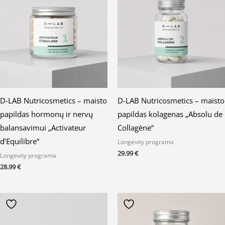
D-LAB Nutricosmetics – maisto
D-LAB Nutricosmetics – maisto
papildas hormonų ir nervų
papildas kolagenas „Absolu de
balansavimui „Activateur
Collagène“
d’Equilibre“
Longevity programa
29.99
€
Longevity programa
28.99
€