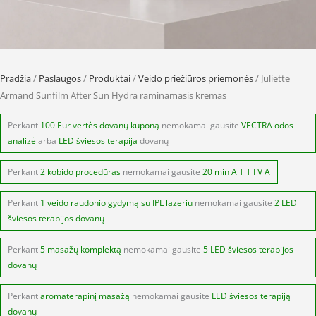
Pradžia
/
Paslaugos
/
Produktai
/
Veido priežiūros priemonės
/ Juliette
Armand Sunfilm After Sun Hydra raminamasis kremas
Perkant
100 Eur vertės dovanų kuponą
nemokamai gausite
VECTRA odos
analizė
arba
LED šviesos terapija
dovanų
Perkant
2 kobido procedūras
nemokamai gausite
20 min A T T I V A
Perkant
1 veido raudonio gydymą su IPL lazeriu
nemokamai gausite
2 LED
šviesos terapijos dovanų
Perkant
5 masažų komplektą
nemokamai gausite
5 LED šviesos terapijos
dovanų
Perkant
aromaterapinį masažą
nemokamai gausite
LED šviesos terapiją
dovanų