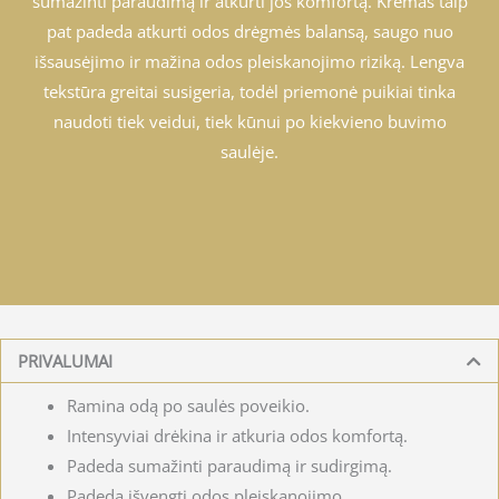
sumažinti paraudimą ir atkurti jos komfortą. Kremas taip
pat padeda atkurti odos drėgmės balansą, saugo nuo
išsausėjimo ir mažina odos pleiskanojimo riziką. Lengva
tekstūra greitai susigeria, todėl priemonė puikiai tinka
naudoti tiek veidui, tiek kūnui po kiekvieno buvimo
saulėje.
PRIVALUMAI
Ramina odą po saulės poveikio.
Intensyviai drėkina ir atkuria odos komfortą.
Padeda sumažinti paraudimą ir sudirgimą.
Padeda išvengti odos pleiskanojimo.