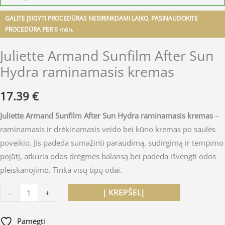
GALITE ĮSIGYTI PROCEDŪRAS NESIRINKDAMI LAIKO, PASINAUDOKITE
PROCEDŪRA PER 6 mėn.
Juliette Armand Sunfilm After Sun
Hydra raminamasis kremas
17.39
€
Juliette Armand Sunfilm After Sun Hydra raminamasis kremas
–
raminamasis ir drėkinamasis veido bei kūno kremas po saulės
poveikio. Jis padeda sumažinti paraudimą, sudirgimą ir tempimo
pojūtį, atkuria odos drėgmės balansą bei padeda išvengti odos
pleiskanojimo. Tinka visų tipų odai.
Į KREPŠELĮ
-
+
Pamėgti