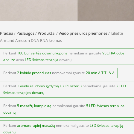
Pradžia
/
Paslaugos
/
Produktai
/
Veido priežiūros priemonės
/ Juliette
Armand Ameson DNA-RNA kremas
Perkant
100 Eur vertės dovanų kuponą
nemokamai gausite
VECTRA odos
analizė
arba
LED šviesos terapija
dovanų
Perkant
2 kobido procedūras
nemokamai gausite
20 min A T T I V A
Perkant
1 veido raudonio gydymą su IPL lazeriu
nemokamai gausite
2 LED
šviesos terapijos dovanų
Perkant
5 masažų komplektą
nemokamai gausite
5 LED šviesos terapijos
dovanų
Perkant
aromaterapinį masažą
nemokamai gausite
LED šviesos terapiją
dovanų