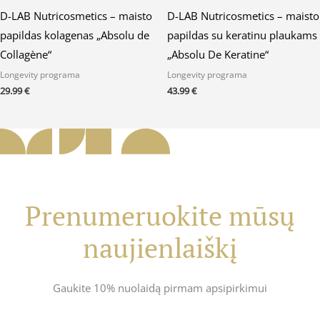
D-LAB Nutricosmetics – maisto
D-LAB Nutricosmetics – maisto
papildas kolagenas „Absolu de
papildas su keratinu plaukams
Collagène“
„Absolu De Keratine“
Longevity programa
Longevity programa
29.99
€
43.99
€
Prenumeruokite mūsų
naujienlaiškį
Gaukite 10% nuolaidą pirmam apsipirkimui