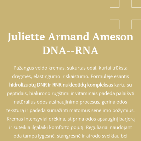
Juliette Armand Ameson
DNA--RNA
Pažangus veido kremas, sukurtas odai, kuriai trūksta
drėgmės, elastingumo ir skaistumo. Formulėje esantis
hidrolizuotų DNR ir RNR nukleotidų kompleksas
kartu su
peptidais, hialurono rūgštimi ir vitaminais padeda palaikyti
natūralius odos atsinaujinimo procesus, gerina odos
tekstūrą ir padeda sumažinti matomus senėjimo požymius.
Kremas intensyviai drėkina, stiprina odos apsauginį barjerą
ir suteikia ilgalaikį komforto pojūtį. Reguliariai naudojant
oda tampa lygesnė, stangresnė ir atrodo sveikiau bei