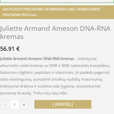
GALITE ĮSIGYTI PROCEDŪRAS NESIRINKDAMI LAIKO, PASINAUDOKITE
PROCEDŪRA PER 6 mėn.
Juliette Armand Ameson DNA-RNA
kremas
56.91
€
Juliette Armand Ameson DNA-RNA kremas
– intensyviai
atkuriantis veido kremas su DNR ir RNR nukleotidų kompleksu,
hialurono rūgštimi, peptidais ir vitaminais. Jis padeda pagerinti
odos elastingumą, sumažinti smulkių raukšlių matomumą,
intensyviai drėkina ir suteikia odai lygesnę, skaistesnę bei
jaunesnę išvaizdą. Tinka visų tipų odai.
Į KREPŠELĮ
-
+