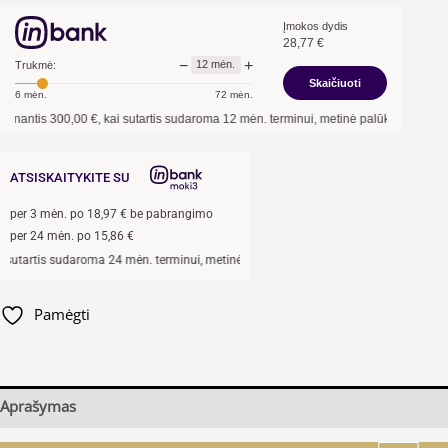
Įmokos dydis
28,77
€
−
+
12
mėn.
Trukmė:
Skaičiuoti
6
mėn.
72
mėn.
is
300,00
€, kai sutartis sudaroma
12
mėn. terminui, metinė palūkanų norma –
13,9
ATSISKAITYKITE SU
per
3
mėn. po
18,97
€ be pabrangimo
per 24 mėn. po
15,86
€
rtis sudaroma 24 mėn. terminui, metinė palūkanų norma –
13,9
%, sutarties sudary
Pamėgti
Aprašymas