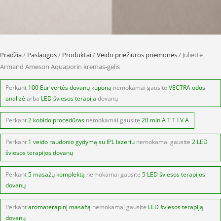
Pradžia
/
Paslaugos
/
Produktai
/
Veido priežiūros priemonės
/ Juliette
Armand Ameson Aquaporin kremas-gelis
Perkant
100 Eur vertės dovanų kuponą
nemokamai gausite
VECTRA odos
analizė
arba
LED šviesos terapija
dovanų
Perkant
2 kobido procedūras
nemokamai gausite
20 min A T T I V A
Perkant
1 veido raudonio gydymą su IPL lazeriu
nemokamai gausite
2 LED
šviesos terapijos dovanų
Perkant
5 masažų komplektą
nemokamai gausite
5 LED šviesos terapijos
dovanų
Perkant
aromaterapinį masažą
nemokamai gausite
LED šviesos terapiją
dovanų