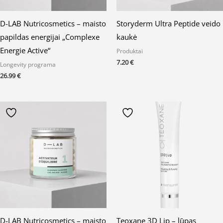
D-LAB Nutricosmetics – maisto
Storyderm Ultra Peptide veido
papildas energijai „Complexe
kaukė
Energie Active“
Produktai
7.20
€
Longevity programa
26.99
€
D-LAB Nutricosmetics – maisto
Teoxane 3D Lip – lūpas