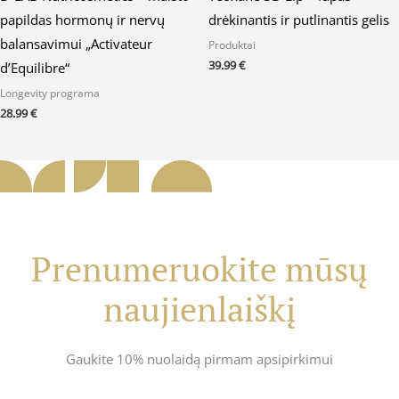
papildas hormonų ir nervų
drėkinantis ir putlinantis gelis
balansavimui „Activateur
Produktai
39.99
€
d’Equilibre“
Longevity programa
28.99
€
Prenumeruokite mūsų
naujienlaiškį
Gaukite 10% nuolaidą pirmam apsipirkimui