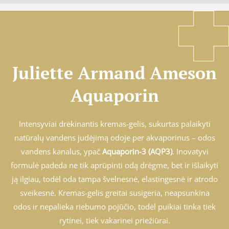
Juliette Armand Ameson
Aquaporin
Intensyviai drėkinantis kremas-gelis, sukurtas palaikyti
natūralų vandens judėjimą odoje per akvaporinus – odos
vandens kanalus, ypač
Aquaporin-3 (AQP3)
. Inovatyvi
formulė padeda ne tik aprūpinti odą drėgme, bet ir išlaikyti
ją ilgiau, todėl oda tampa švelnesnė, elastingesnė ir atrodo
sveikesnė. Kremas-gelis greitai susigeria, neapsunkina
odos ir nepalieka riebumo pojūčio, todėl puikiai tinka tiek
rytinei, tiek vakarinei priežiūrai.