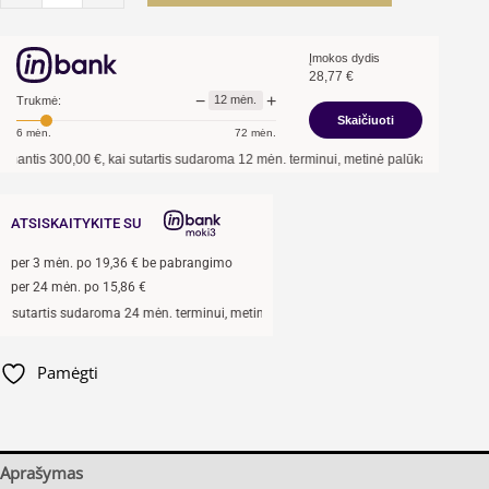
Įmokos dydis
28,77
€
−
+
12
mėn.
Trukmė:
Skaičiuoti
6
mėn.
72
mėn.
s
300,00
€, kai sutartis sudaroma
12
mėn. terminui, metinė palūkanų norma –
13,90
ATSISKAITYKITE SU
per
3
mėn. po
19,36
€ be pabrangimo
per 24 mėn. po
15,86
€
artis sudaroma 24 mėn. terminui, metinė palūkanų norma –
13,9
%, sutarties sudary
Pamėgti
Aprašymas