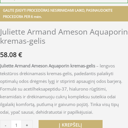
GALITE ĮSIGYTI PROCEDŪRAS NESIRINKDAMI LAIKO, PASINAUDOKITE
PROCEDŪRA PER 6 mėn.
Juliette Armand Ameson Aquaporin
kremas-gelis
58.08
€
Juliette Armand Ameson Aquaporin kremas-gelis
– lengvos
tekstūros drėkinamasis kremas-gelis, padedantis palaikyti
optimalų odos drėgmės lygį ir stiprinti apsauginį odos barjerą.
Formulė su acetilheksapeptidu-37, hialurono rūgštimi,
keramidais ir drėkinamuoju cukrų kompleksu suteikia odai
ilgalaikį komfortą, putlumą ir gaivumo pojūtį. Tinka visų tipų
odai, ypač sausai, dehidratuotai ir papilkėjusiai.
Į KREPŠELĮ
-
+