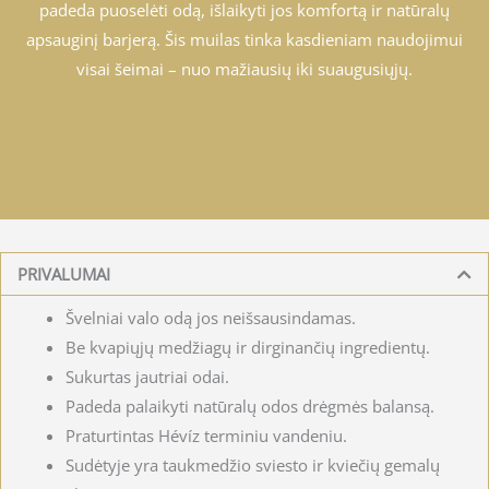
padeda puoselėti odą, išlaikyti jos komfortą ir natūralų
apsauginį barjerą. Šis muilas tinka kasdieniam naudojimui
visai šeimai – nuo mažiausių iki suaugusiųjų.
PRIVALUMAI
Švelniai valo odą jos neišsausindamas.
Be kvapiųjų medžiagų ir dirginančių ingredientų.
Sukurtas jautriai odai.
Padeda palaikyti natūralų odos drėgmės balansą.
Praturtintas Hévíz terminiu vandeniu.
Sudėtyje yra taukmedžio sviesto ir kviečių gemalų