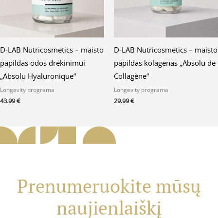
D-LAB Nutricosmetics – maisto
D-LAB Nutricosmetics – maisto
papildas odos drėkinimui
papildas kolagenas „Absolu de
„Absolu Hyaluronique“
Collagène“
Longevity programa
Longevity programa
43.99
€
29.99
€
Prenumeruokite mūsų
naujienlaiškį