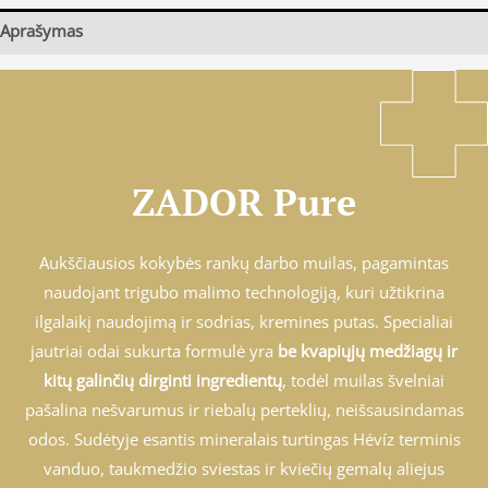
Aprašymas
ZADOR Pure
Aukščiausios kokybės rankų darbo muilas, pagamintas
naudojant trigubo malimo technologiją, kuri užtikrina
ilgalaikį naudojimą ir sodrias, kremines putas. Specialiai
jautriai odai sukurta formulė yra
be kvapiųjų medžiagų ir
kitų galinčių dirginti ingredientų
, todėl muilas švelniai
pašalina nešvarumus ir riebalų perteklių, neišsausindamas
odos. Sudėtyje esantis mineralais turtingas Hévíz terminis
vanduo, taukmedžio sviestas ir kviečių gemalų aliejus