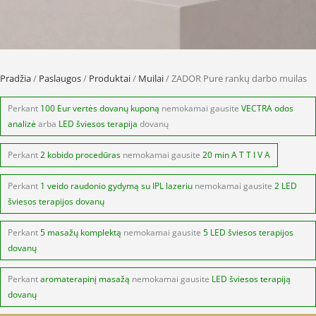
Pradžia
/
Paslaugos
/
Produktai
/
Muilai
/ ZADOR Pure rankų darbo muilas
Perkant
100 Eur vertės dovanų kuponą
nemokamai gausite
VECTRA odos
analizė
arba
LED šviesos terapija
dovanų
Perkant
2 kobido procedūras
nemokamai gausite
20 min A T T I V A
Perkant
1 veido raudonio gydymą su IPL lazeriu
nemokamai gausite
2 LED
šviesos terapijos dovanų
Perkant
5 masažų komplektą
nemokamai gausite
5 LED šviesos terapijos
dovanų
Perkant
aromaterapinį masažą
nemokamai gausite
LED šviesos terapiją
dovanų