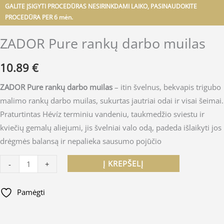
GALITE ĮSIGYTI PROCEDŪRAS NESIRINKDAMI LAIKO, PASINAUDOKITE
PROCEDŪRA PER 6 mėn.
ZADOR Pure rankų darbo muilas
10.89
€
ZADOR Pure rankų darbo muilas
– itin švelnus, bekvapis trigubo
malimo rankų darbo muilas, sukurtas jautriai odai ir visai šeimai.
Praturtintas Hévíz terminiu vandeniu, taukmedžio sviestu ir
kviečių gemalų aliejumi, jis švelniai valo odą, padeda išlaikyti jos
drėgmės balansą ir nepalieka sausumo pojūčio
Į KREPŠELĮ
-
+
Pamėgti