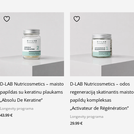
D-LAB Nutricosmetics – maisto
D-LAB Nutricosmetics – odos
papildas su keratinu plaukams
regeneraciją skatinantis maisto
„Absolu De Keratine“
papildų kompleksas
„Activateur de Régénération”
Longevity programa
43.99
€
Longevity programa
29.99
€