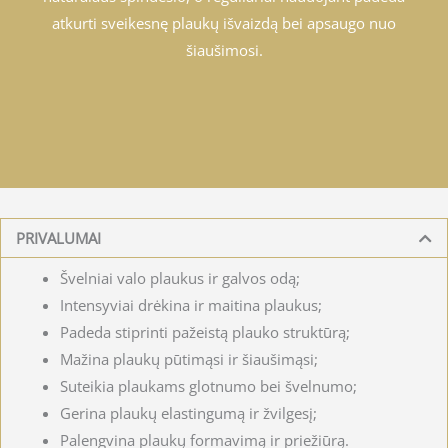
atkurti sveikesnę plaukų išvaizdą bei apsaugo nuo
šiaušimosi.
PRIVALUMAI
Švelniai valo plaukus ir galvos odą;
Intensyviai drėkina ir maitina plaukus;
Padeda stiprinti pažeistą plauko struktūrą;
Mažina plaukų pūtimąsi ir šiaušimąsi;
Suteikia plaukams glotnumo bei švelnumo;
Gerina plaukų elastingumą ir žvilgesį;
Palengvina plaukų formavimą ir priežiūrą.