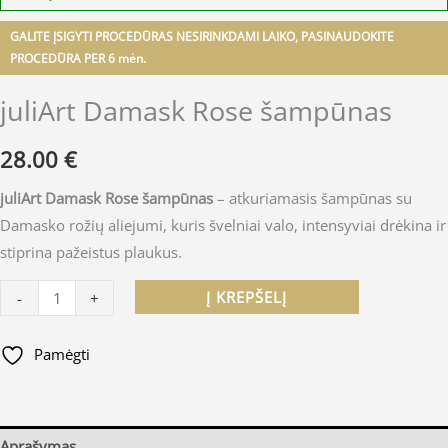
GALITE ĮSIGYTI PROCEDŪRAS NESIRINKDAMI LAIKO, PASINAUDOKITE
PROCEDŪRA PER 6 mėn.
juliArt Damask Rose šampūnas
28.00
€
juliArt Damask Rose šampūnas
– atkuriamasis šampūnas su
Damasko rožių aliejumi, kuris švelniai valo, intensyviai drėkina ir
stiprina pažeistus plaukus.
Į KREPŠELĮ
-
+
Pamėgti
Aprašymas