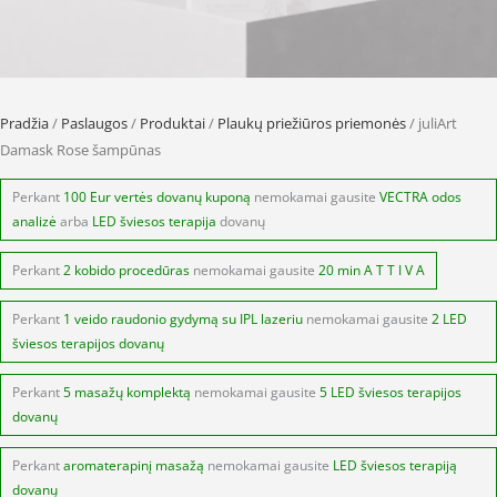
Pradžia
/
Paslaugos
/
Produktai
/
Plaukų priežiūros priemonės
/ juliArt
Damask Rose šampūnas
Perkant
100 Eur vertės dovanų kuponą
nemokamai gausite
VECTRA odos
analizė
arba
LED šviesos terapija
dovanų
Perkant
2 kobido procedūras
nemokamai gausite
20 min A T T I V A
Perkant
1 veido raudonio gydymą su IPL lazeriu
nemokamai gausite
2 LED
šviesos terapijos dovanų
Perkant
5 masažų komplektą
nemokamai gausite
5 LED šviesos terapijos
dovanų
Perkant
aromaterapinį masažą
nemokamai gausite
LED šviesos terapiją
dovanų