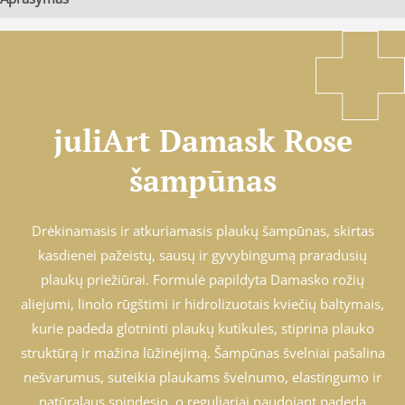
juliArt Damask Rose
šampūnas
Drėkinamasis ir atkuriamasis plaukų šampūnas, skirtas
kasdienei pažeistų, sausų ir gyvybingumą praradusių
plaukų priežiūrai. Formulė papildyta Damasko rožių
aliejumi, linolo rūgštimi ir hidrolizuotais kviečių baltymais,
kurie padeda glotninti plaukų kutikules, stiprina plauko
struktūrą ir mažina lūžinėjimą. Šampūnas švelniai pašalina
nešvarumus, suteikia plaukams švelnumo, elastingumo ir
natūralaus spindesio, o reguliariai naudojant padeda