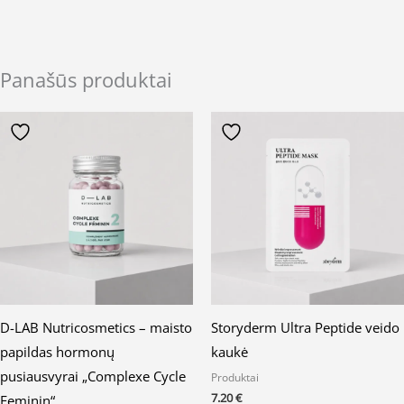
Panašūs produktai
D-LAB Nutricosmetics – maisto
Storyderm Ultra Peptide veido
papildas hormonų
kaukė
pusiausvyrai „Complexe Cycle
Produktai
7.20
€
Feminin“