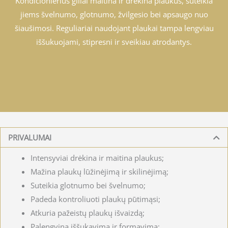
Kondicionierius giliai maitina ir drėkina plaukus, suteikia
jiems švelnumo, glotnumo, žvilgesio bei apsaugo nuo
šiaušimosi. Reguliariai naudojant plaukai tampa lengviau
iššukuojami, stipresni ir sveikiau atrodantys.
PRIVALUMAI
Intensyviai drėkina ir maitina plaukus;
Mažina plaukų lūžinėjimą ir skilinėjimą;
Suteikia glotnumo bei švelnumo;
Padeda kontroliuoti plaukų pūtimąsi;
Atkuria pažeistų plaukų išvaizdą;
Palengvina iššukavimą ir formavimą;