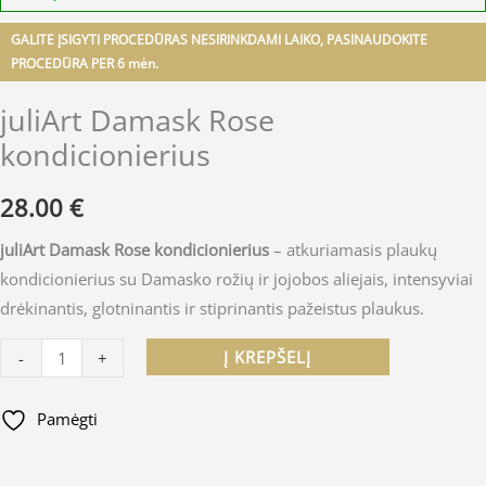
GALITE ĮSIGYTI PROCEDŪRAS NESIRINKDAMI LAIKO, PASINAUDOKITE
PROCEDŪRA PER 6 mėn.
juliArt Damask Rose
kondicionierius
28.00
€
juliArt Damask Rose kondicionierius
– atkuriamasis plaukų
kondicionierius su Damasko rožių ir jojobos aliejais, intensyviai
drėkinantis, glotninantis ir stiprinantis pažeistus plaukus.
Į KREPŠELĮ
-
+
Pamėgti