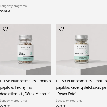
Longevity programa
30.99
€
D-LAB Nutricosmetics – maisto
D-LAB Nutricosmetics – maisto
papildas lieknėjimo
papildas kepenų detoksikacijai
detoksikacijai „Détox Minceur“
„Detox Foie“
Longevity programa
Longevity programa
27.99
€
27.99
€