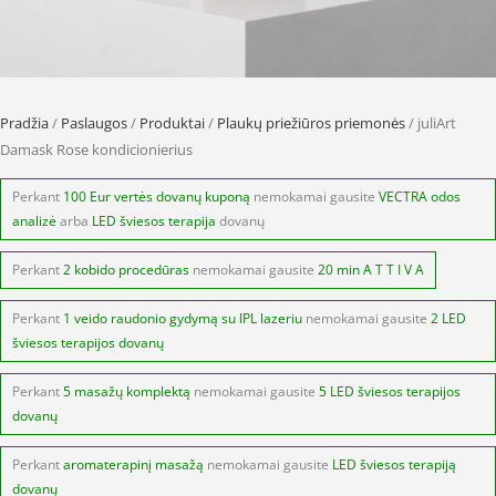
Pradžia
/
Paslaugos
/
Produktai
/
Plaukų priežiūros priemonės
/ juliArt
Damask Rose kondicionierius
Perkant
100 Eur vertės dovanų kuponą
nemokamai gausite
VECTRA odos
analizė
arba
LED šviesos terapija
dovanų
Perkant
2 kobido procedūras
nemokamai gausite
20 min A T T I V A
Perkant
1 veido raudonio gydymą su IPL lazeriu
nemokamai gausite
2 LED
šviesos terapijos dovanų
Perkant
5 masažų komplektą
nemokamai gausite
5 LED šviesos terapijos
dovanų
Perkant
aromaterapinį masažą
nemokamai gausite
LED šviesos terapiją
dovanų