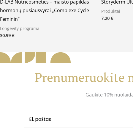
D-LAB Nutricosmetics – maisto papildas
Storyderm Ult
hormonų pusiausvyrai „Complexe Cycle
Produktai
7.20
€
Feminin“
Longevity programa
30.99
€
Prenumeruokite m
Gaukite 10% nuolaid