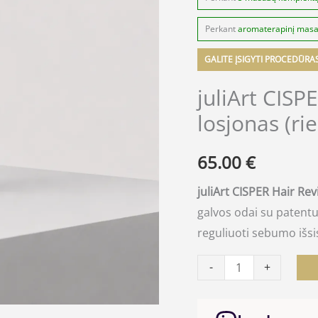
losjonas
(riebiai
Perkant
aromaterapinį mas
odai)
GALITE ĮSIGYTI PROCEDŪRA
juliArt CISP
losjonas (rie
65.00
€
juliArt CISPER Hair Rev
galvos odai su patent
reguliuoti sebumo išsi
-
+