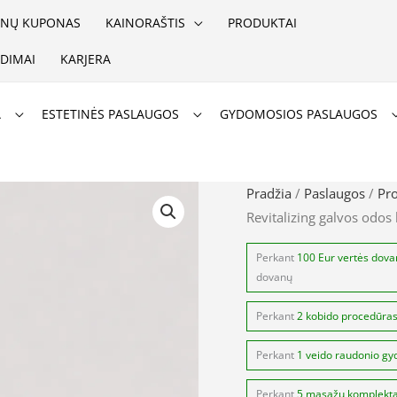
NŲ KUPONAS
KAINORAŠTIS
PRODUKTAI
DIMAI
KARJERA
A
ESTETINĖS PASLAUGOS
GYDOMOSIOS PASLAUGOS
produkto
Pradžia
/
Paslaugos
/
Pr
Revitalizing galvos odos l
kiekis:
juliArt
Perkant
100 Eur vertės dov
CISPER
dovanų
Hair
Perkant
2 kobido procedūra
Revitalizing
galvos
Perkant
1 veido raudonio gy
odos
Perkant
5 masažų komplekt