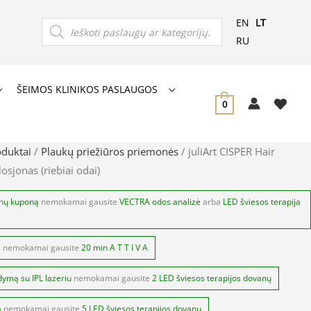
Products
EN
LT
search
RU
ŠEIMOS KLINIKOS PASLAUGOS
0
oduktai
/
Plaukų priežiūros priemonės
/ juliArt CISPER Hair
osjonas (riebiai odai)
anų kuponą
nemokamai gausite
VECTRA odos analizė
arba
LED šviesos terapija
s
nemokamai gausite
20 min A T T I V A
dymą su IPL lazeriu
nemokamai gausite
2 LED šviesos terapijos dovanų
ą
nemokamai gausite
5 LED šviesos terapijos dovanų