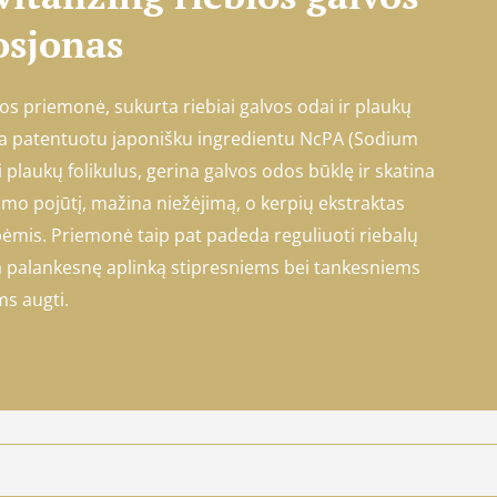
osjonas
s priemonė, sukurta riebiai galvos odai ir plaukų
ta patentuotu japonišku ingredientu NcPA (Sodium
 plaukų folikulus, gerina galvos odos būklę ir skatina
umo pojūtį, mažina niežėjimą, o kerpių ekstraktas
ėmis. Priemonė taip pat padeda reguliuoti riebalų
ia palankesnę aplinką stipresniems bei tankesniems
s augti.