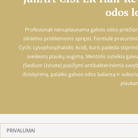
odos l
Profesionali nenuplaunama galvos odos priežiūro
slinkimo problemoms spręsti. Formulė praturtin
Cyclic Lysophosphatidic Acid), kuris padeda stiprinti
sveikesnį plaukų augimą. Mentolis suteikia gaiv
(Sodium Usnate) pasižymi antibakterinėmis savyb
išsiskyrimą, palaiko galvos odos balansą ir sukur
plaukam
PRIVALUMAI