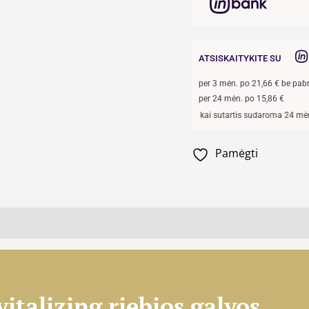
ATSISKAITYKITE SU
per
3
mėn. po
21,66
€ be pab
per 24 mėn. po
15,86
€
Pavyzdžiui, skolinantis
300,00
€, kai sutartis sudaroma 24 mėn. terminui
Pamėgti
italizing riebios galvos