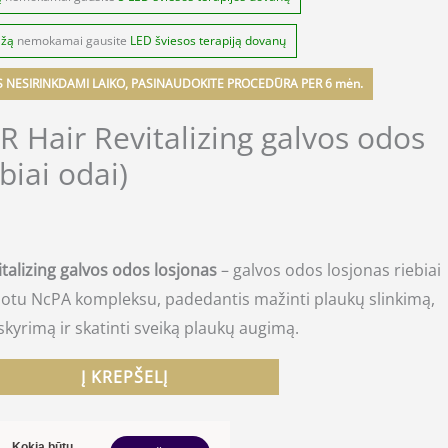
ažą
nemokamai gausite
LED šviesos terapiją dovanų
S NESIRINKDAMI LAIKO, PASINAUDOKITE PROCEDŪRA PER 6 mėn.
ER Hair Revitalizing galvos odos
biai odai)
italizing galvos odos losjonas
– galvos odos losjonas riebiai
uotu NcPA kompleksu, padedantis mažinti plaukų slinkimą,
skyrimą ir skatinti sveiką plaukų augimą.
Į KREPŠELĮ
Kokia būtų