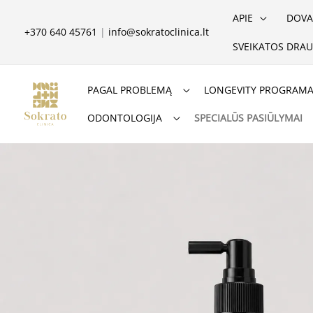
Pereiti
APIE
DOVA
prie
+370 640 45761
|
info@sokratoclinica.lt
SVEIKATOS DRAU
turinio
PAGAL PROBLEMĄ
LONGEVITY PROGRAM
ODONTOLOGIJA
SPECIALŪS PASIŪLYMAI