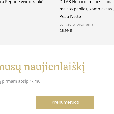
ra Peptide veido kaukė
D-LAB Nutricosmetics – odą 
maisto papildų kompleksas
Peau Nette“
Longevity programa
26.99
€
ūsų naujienlaiškį
ą pirmam apsipirkimui
Prenumeruoti