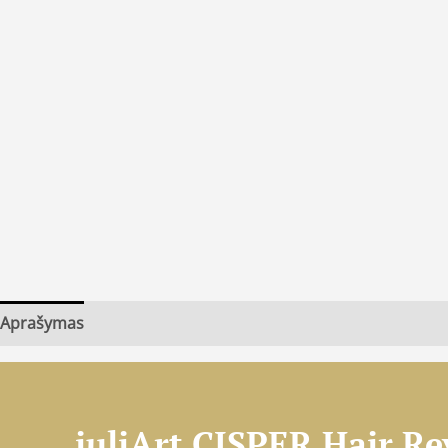
Aprašymas
juliArt CISPER Hair Rev