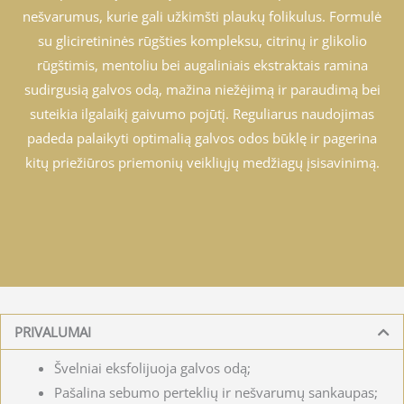
nešvarumus, kurie gali užkimšti plaukų folikulus. Formulė
su gliciretininės rūgšties kompleksu, citrinų ir glikolio
rūgštimis, mentoliu bei augaliniais ekstraktais ramina
sudirgusią galvos odą, mažina niežėjimą ir paraudimą bei
suteikia ilgalaikį gaivumo pojūtį. Reguliarus naudojimas
padeda palaikyti optimalią galvos odos būklę ir pagerina
kitų priežiūros priemonių veikliųjų medžiagų įsisavinimą.
PRIVALUMAI
Švelniai eksfolijuoja galvos odą;
Pašalina sebumo perteklių ir nešvarumų sankaupas;