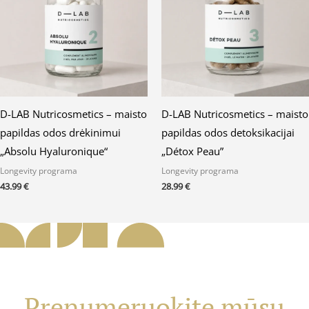
D-LAB Nutricosmetics – maisto
D-LAB Nutricosmetics – maisto
papildas odos drėkinimui
papildas odos detoksikacijai
„Absolu Hyaluronique“
„Détox Peau”
Longevity programa
Longevity programa
43.99
€
28.99
€
Prenumeruokite mūsų