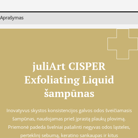
Aprašymas
juliArt CISPER
Exfoliating Liquid
šampūnas
Inovatyvus skystos konsistencijos galvos odos šveičiamasis
šampūnas, naudojamas prieš įprastą plaukų plovimą.
Priemonė padeda švelniai pašalinti negyvas odos ląsteles,
perteklinį sebumą, keratino sankaupas ir kitus