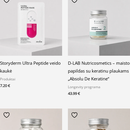
Storyderm Ultra Peptide veido
D-LAB Nutricosmetics – maisto
kaukė
papildas su keratinu plaukams
„Absolu De Keratine“
Produktai
7.20
€
Longevity programa
43.99
€