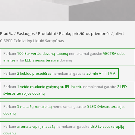
Pradžia
/
Paslaugos
/
Produktai
/
Plaukų priežiūros priemonės
/ juliArt
CISPER Exfoliating Liquid šampūnas
Perkant
100 Eur vertės dovanų kuponą
nemokamai gausite
VECTRA odos
analizė
arba
LED šviesos terapija
dovanų
Perkant
2 kobido procedūras
nemokamai gausite
20 min A T T I V A
Perkant
1 veido raudonio gydymą su IPL lazeriu
nemokamai gausite
2 LED
šviesos terapijos dovanų
Perkant
5 masažų komplektą
nemokamai gausite
5 LED šviesos terapijos
dovanų
Perkant
aromaterapinį masažą
nemokamai gausite
LED šviesos terapiją
dovanų