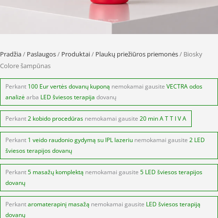
Pradžia
/
Paslaugos
/
Produktai
/
Plaukų priežiūros priemonės
/ Biosky
Colore šampūnas
Perkant
100 Eur vertės dovanų kuponą
nemokamai gausite
VECTRA odos
analizė
arba
LED šviesos terapija
dovanų
Perkant
2 kobido procedūras
nemokamai gausite
20 min A T T I V A
Perkant
1 veido raudonio gydymą su IPL lazeriu
nemokamai gausite
2 LED
šviesos terapijos dovanų
Perkant
5 masažų komplektą
nemokamai gausite
5 LED šviesos terapijos
dovanų
Perkant
aromaterapinį masažą
nemokamai gausite
LED šviesos terapiją
dovanų