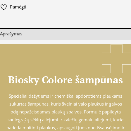
Pamėgti
Aprašymas
Biosky Colore šampūnas
Specialiai dažytiems ir chemiškai apdorotiems plaukams
sukurtas šampūnas, kuris švelniai valo plaukus ir galvos
odą nepažeisdamas plaukų spalvos. Formulė papildyta
saulėgrąžų sėklų aliejumi ir kviečių gemalų aliejumi, kurie
padeda maitinti plaukus, apsaugoti juos nuo išsausėjimo ir