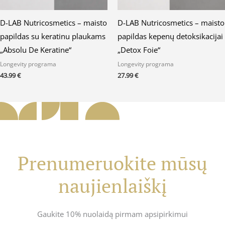
D-LAB Nutricosmetics – maisto
D-LAB Nutricosmetics – maisto
papildas su keratinu plaukams
papildas kepenų detoksikacijai
„Absolu De Keratine“
„Detox Foie“
Longevity programa
Longevity programa
43.99
€
27.99
€
Prenumeruokite mūsų
naujienlaiškį
Gaukite 10% nuolaidą pirmam apsipirkimui