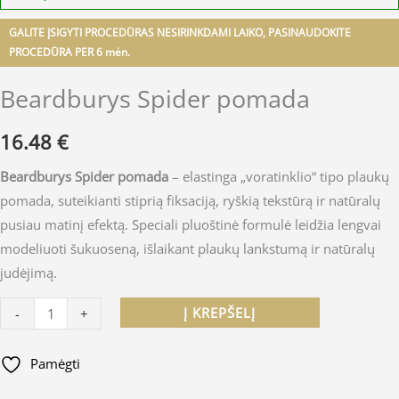
GALITE ĮSIGYTI PROCEDŪRAS NESIRINKDAMI LAIKO, PASINAUDOKITE
PROCEDŪRA PER 6 mėn.
Beardburys Spider pomada
16.48
€
Beardburys Spider pomada
– elastinga „voratinklio“ tipo plaukų
pomada, suteikianti stiprią fiksaciją, ryškią tekstūrą ir natūralų
pusiau matinį efektą. Speciali pluoštinė formulė leidžia lengvai
modeliuoti šukuoseną, išlaikant plaukų lankstumą ir natūralų
judėjimą.
Į KREPŠELĮ
-
+
Pamėgti