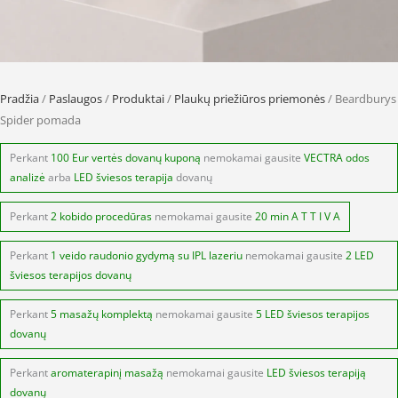
Pradžia
/
Paslaugos
/
Produktai
/
Plaukų priežiūros priemonės
/ Beardburys
Spider pomada
Perkant
100 Eur vertės dovanų kuponą
nemokamai gausite
VECTRA odos
analizė
arba
LED šviesos terapija
dovanų
Perkant
2 kobido procedūras
nemokamai gausite
20 min A T T I V A
Perkant
1 veido raudonio gydymą su IPL lazeriu
nemokamai gausite
2 LED
šviesos terapijos dovanų
Perkant
5 masažų komplektą
nemokamai gausite
5 LED šviesos terapijos
dovanų
Perkant
aromaterapinį masažą
nemokamai gausite
LED šviesos terapiją
dovanų