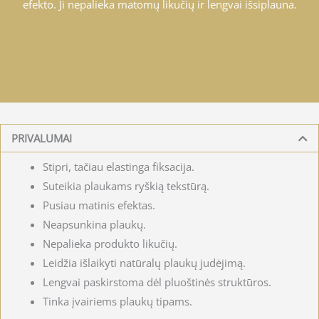
efekto. Ji nepalieka matomų likučių ir lengvai išsiplauna.
PRIVALUMAI
Stipri, tačiau elastinga fiksacija.
Suteikia plaukams ryškią tekstūrą.
Pusiau matinis efektas.
Neapsunkina plaukų.
Nepalieka produkto likučių.
Leidžia išlaikyti natūralų plaukų judėjimą.
Lengvai paskirstoma dėl pluoštinės struktūros.
Tinka įvairiems plaukų tipams.