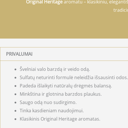
Original Heritage
aromatu – klasikiniu, elegant
tradicin
PRIVALUMAI
Švelniai valo barzdą ir veido odą.
Sulfatų neturinti formulė neleidžia išsausinti odos.
Padeda išlaikyti natūralų drėgmės balansą.
Minkština ir glotnina barzdos plaukus.
Saugo odą nuo sudirgimo.
Tinka kasdieniam naudojimui.
Klasikinis Original Heritage aromatas.