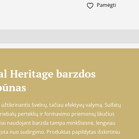
Pamėgti
al Heritage barzdos
pūnas
užtikrinantis švelnų, tačiau efektyvų valymą. Sulfatų
riebalų perteklių ir formavimo priemonių likučius
riai naudojant barzda tampa minkštesnė, lengviau
gota nuo sudirgimo. Produktas papildytas išskirtiniu