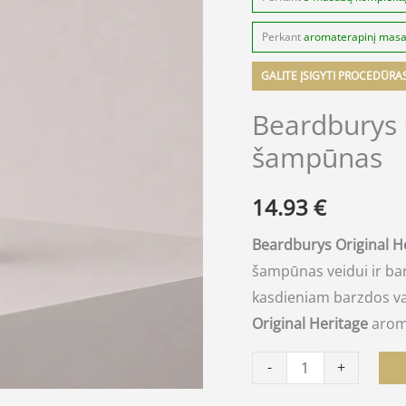
Perkant
aromaterapinį mas
GALITE ĮSIGYTI PROCEDŪRA
Beardburys 
šampūnas
14.93
€
Beardburys Original 
šampūnas veidui ir barz
kasdieniam barzdos valy
Original Heritage
arom
-
+