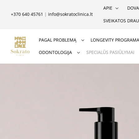
Pereiti
APIE
DOVA
prie
+370 640 45761
|
info@sokratoclinica.lt
SVEIKATOS DRAU
turinio
PAGAL PROBLEMĄ
LONGEVITY PROGRAM
ODONTOLOGIJA
SPECIALŪS PASIŪLYMAI