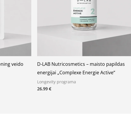
ening veido
D-LAB Nutricosmetics – maisto papildas
energijai „Complexe Energie Active“
Longevity programa
26.99
€