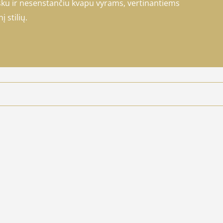
išku ir nesenstančiu kvapu vyrams, vertinantiems
į stilių.