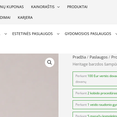
NŲ KUPONAS
KAINORAŠTIS
PRODUKTAI
DIMAI
KARJERA
A
ESTETINĖS PASLAUGOS
GYDOMOSIOS PASLAUGOS
produkto
Pradžia
/
Paslaugos
/
Pr
Heritage barzdos šampū
kiekis:
Beardburys
Perkant
100 Eur vertės dov
Original
dovanų
Heritage
Perkant
2 kobido procedūra
barzdos
šampūnas
Perkant
1 veido raudonio gy
Perkant
5 masažų komplekt