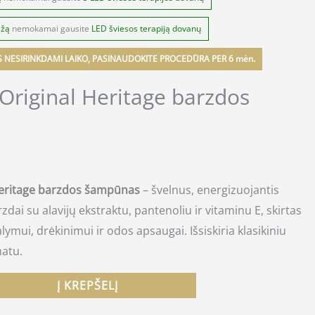
ažą
nemokamai gausite
LED šviesos terapiją dovanų
S NESIRINKDAMI LAIKO, PASINAUDOKITE PROCEDŪRA PER 6 mėn.
Original Heritage barzdos
Heritage barzdos šampūnas
– švelnus, energizuojantis
dai su alavijų ekstraktu, pantenoliu ir vitaminu E, skirtas
mui, drėkinimui ir odos apsaugai. Išsiskiria klasikiniu
atu.
Į KREPŠELĮ