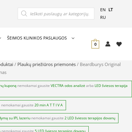
Products
EN
LT
search
RU
ŠEIMOS KLINIKOS PASLAUGOS
0
oduktai
/
Plaukų priežiūros priemonės
/ Beardburys Original
nas
anų kuponą
nemokamai gausite
VECTRA odos analizė
arba
LED šviesos terapija
s
nemokamai gausite
20 min A T T I V A
dymą su IPL lazeriu
nemokamai gausite
2 LED šviesos terapijos dovanų
ą
nemokamai gausite
5 LED šviesos terapijos dovanų