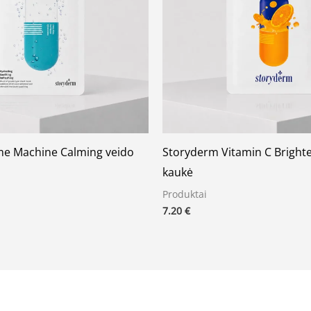
me Machine Calming veido
Storyderm Vitamin C Bright
kaukė
Produktai
7.20
€