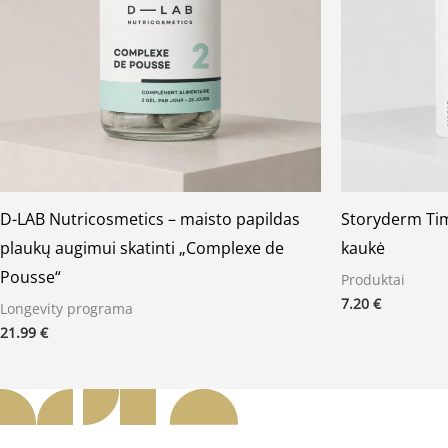
D-LAB Nutricosmetics – maisto papildas
Storyderm Ti
plaukų augimui skatinti „Complexe de
kaukė
Pousse“
Produktai
7.20
€
Longevity programa
21.99
€