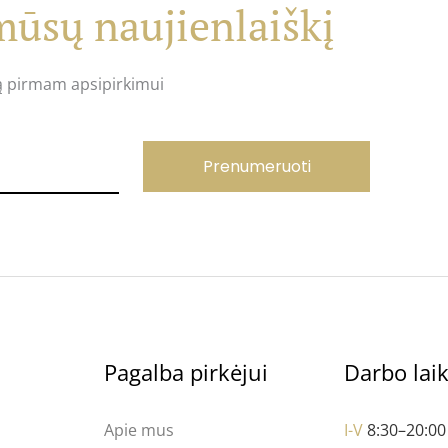
ūsų naujienlaiškį
ą pirmam apsipirkimui
Prenumeruoti
Pagalba pirkėjui
Darbo lai
Apie mus
I-V
8:30–20:00