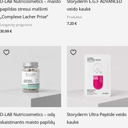
D-LAB Nutricosmetics – maisto
Storyderm E.G.F ADVANCED
papildas stresui malšinti
veido kaukė
„Complexe Lacher Prise“
Produktai
7.20
€
Longevity programa
30.99
€
D-LAB Nutricosmetics – odą
Storyderm Ultra Peptide veido
skaistinantis maisto papildų
kaukė