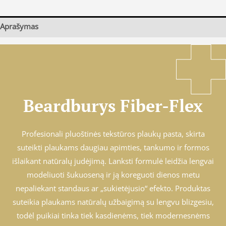
Aprašymas
Beardburys Fiber-Flex
Profesionali pluoštinės tekstūros plaukų pasta, skirta
suteikti plaukams daugiau apimties, tankumo ir formos
išlaikant natūralų judėjimą. Lanksti formulė leidžia lengvai
modeliuoti šukuoseną ir ją koreguoti dienos metu
nepaliekant standaus ar „sukietėjusio“ efekto. Produktas
suteikia plaukams natūralų užbaigimą su lengvu blizgesiu,
todėl puikiai tinka tiek kasdienėms, tiek modernesnėms