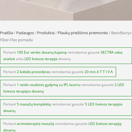
Pradžia
/
Paslaugos
/
Produktai
/
Plaukų priežiūros priemonės
/ Beardburys
Fiber-Flex pomada
Perkant
100 Eur vertės dovanų kuponą
nemokamai gausite
VECTRA odos
analizė
arba
LED šviesos terapija
dovanų
Perkant
2 kobido procedūras
nemokamai gausite
20 min A T T I V A
Perkant
1 veido raudonio gydymą su IPL lazeriu
nemokamai gausite
2 LED
šviesos terapijos dovanų
Perkant
5 masažų komplektą
nemokamai gausite
5 LED šviesos terapijos
dovanų
Perkant
aromaterapinį masažą
nemokamai gausite
LED šviesos terapiją
dovanų