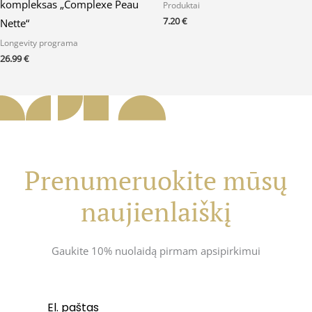
kompleksas „Complexe Peau
Produktai
7.20
€
Nette“
Longevity programa
26.99
€
Prenumeruokite mūsų
naujienlaiškį
Gaukite 10% nuolaidą pirmam apsipirkimui