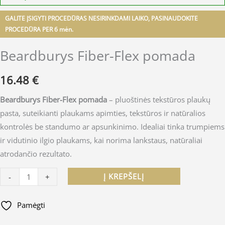
GALITE ĮSIGYTI PROCEDŪRAS NESIRINKDAMI LAIKO, PASINAUDOKITE
PROCEDŪRA PER 6 mėn.
Beardburys Fiber-Flex pomada
16.48
€
Beardburys Fiber-Flex pomada
– pluoštinės tekstūros plaukų
pasta, suteikianti plaukams apimties, tekstūros ir natūralios
kontrolės be standumo ar apsunkinimo. Idealiai tinka trumpiems
ir vidutinio ilgio plaukams, kai norima lankstaus, natūraliai
atrodančio rezultato.
Į KREPŠELĮ
-
+
Pamėgti