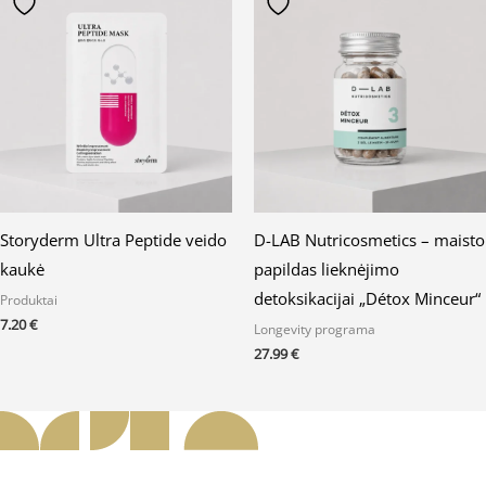
Storyderm Ultra Peptide veido
D-LAB Nutricosmetics – maisto
kaukė
papildas lieknėjimo
detoksikacijai „Détox Minceur“
Produktai
7.20
€
Longevity programa
27.99
€