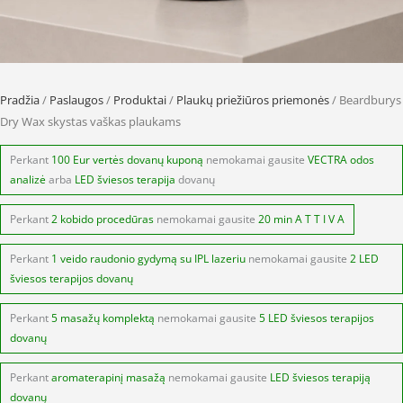
Pradžia
/
Paslaugos
/
Produktai
/
Plaukų priežiūros priemonės
/ Beardburys
Dry Wax skystas vaškas plaukams
Perkant
100 Eur vertės dovanų kuponą
nemokamai gausite
VECTRA odos
analizė
arba
LED šviesos terapija
dovanų
Perkant
2 kobido procedūras
nemokamai gausite
20 min A T T I V A
Perkant
1 veido raudonio gydymą su IPL lazeriu
nemokamai gausite
2 LED
šviesos terapijos dovanų
Perkant
5 masažų komplektą
nemokamai gausite
5 LED šviesos terapijos
dovanų
Perkant
aromaterapinį masažą
nemokamai gausite
LED šviesos terapiją
dovanų