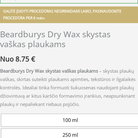
GALITE ĮSIGYTI PROCEDŪRAS NESIRINKDAMI LAIKO, PASINAUDOKITE
PROCEDŪRA PER 6 mėn.
Beardburys Dry Wax skystas
vaškas plaukams
Nuo
8.75
€
Beardburys Dry Wax skystas vaškas plaukams
– skystas plaukų
vaškas, skirtas suteikti plaukams apimties, tekstūros ir ilgalaikės
kontrolės. Idealiai tinka formuoti šukuosenas naudojant plaukų
džiovintuvą ar kitus karščio formavimo įrankius, neapsunkinant
plaukų ir nepaliekant riebaus pojūčio.
100 ml
250 ml