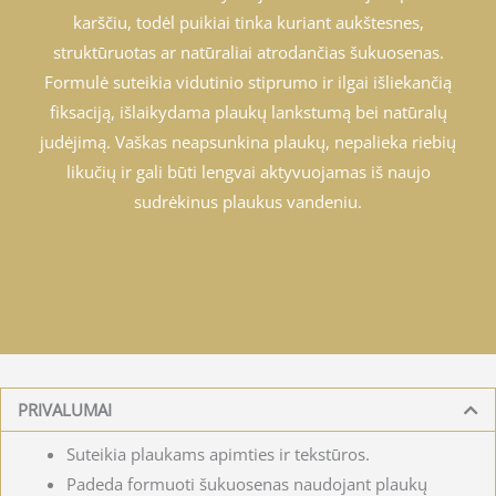
karščiu, todėl puikiai tinka kuriant aukštesnes,
struktūruotas ar natūraliai atrodančias šukuosenas.
Formulė suteikia vidutinio stiprumo ir ilgai išliekančią
fiksaciją, išlaikydama plaukų lankstumą bei natūralų
judėjimą. Vaškas neapsunkina plaukų, nepalieka riebių
likučių ir gali būti lengvai aktyvuojamas iš naujo
sudrėkinus plaukus vandeniu.
PRIVALUMAI
Suteikia plaukams apimties ir tekstūros.
Padeda formuoti šukuosenas naudojant plaukų