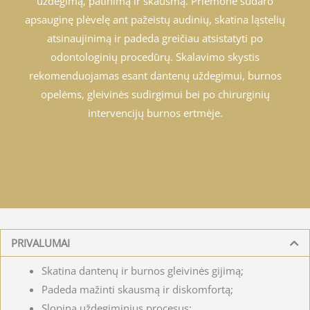
uždegimą, patinimą ir skausmą. Priemonė sudaro
apsauginę plėvelę ant pažeistų audinių, skatina ląstelių
atsinaujinimą ir padeda greičiau atsistatyti po
odontologinių procedūrų. Skalavimo skystis
rekomenduojamas esant dantenų uždegimui, burnos
opelėms, gleivinės sudirgimui bei po chirurginių
intervencijų burnos ertmėje.
PRIVALUMAI
Skatina dantenų ir burnos gleivinės gijimą;
Padeda mažinti skausmą ir diskomfortą;
Slopina uždegiminius procesus;