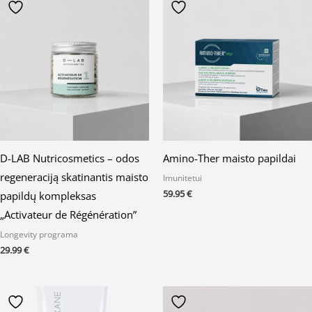
D-LAB Nutricosmetics – odos
Amino-Ther maisto papildai
regeneraciją skatinantis maisto
Imunitetui
59.95
€
papildų kompleksas
„Activateur de Régénération”
Longevity programa
29.99
€