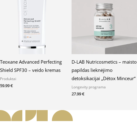
Teoxane Advanced Perfecting
D-LAB Nutricosmetics – maisto
Shield SPF30 – veido kremas
papildas lieknėjimo
detoksikacijai „Détox Minceur“
Produktai
59.99
€
Longevity programa
27.99
€