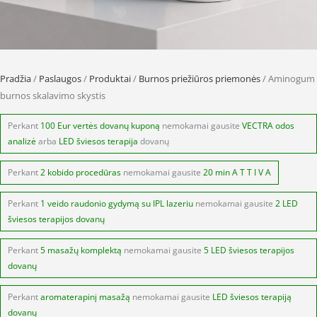
Pradžia
/
Paslaugos
/
Produktai
/
Burnos priežiūros priemonės
/ Aminogum
burnos skalavimo skystis
Perkant
100 Eur vertės dovanų kuponą
nemokamai gausite
VECTRA odos
analizė
arba
LED šviesos terapija
dovanų
Perkant
2 kobido procedūras
nemokamai gausite
20 min A T T I V A
Perkant
1 veido raudonio gydymą su IPL lazeriu
nemokamai gausite
2 LED
šviesos terapijos dovanų
Perkant
5 masažų komplektą
nemokamai gausite
5 LED šviesos terapijos
dovanų
Perkant
aromaterapinį masažą
nemokamai gausite
LED šviesos terapiją
dovanų