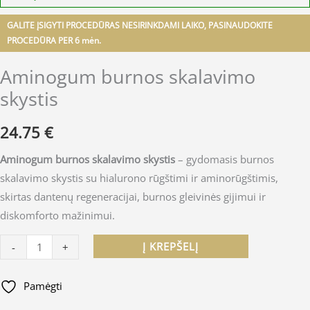
GALITE ĮSIGYTI PROCEDŪRAS NESIRINKDAMI LAIKO, PASINAUDOKITE
PROCEDŪRA PER 6 mėn.
Aminogum burnos skalavimo
skystis
24.75
€
Aminogum burnos skalavimo skystis
– gydomasis burnos
skalavimo skystis su hialurono rūgštimi ir aminorūgštimis,
skirtas dantenų regeneracijai, burnos gleivinės gijimui ir
diskomforto mažinimui.
Į KREPŠELĮ
-
+
Pamėgti