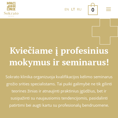
Pereiti
0
EN
LT
RU
prie
turinio
Kviečiame į profesinius
mokymus ir seminarus!
Sokrato klinika organizuoja kvalifikacijos kėlimo seminarus
grožio srities specialistams. Tai puiki galimybė ne tik gilinti
teorines žinias ir atnaujinti praktinius įgūdžius, bet ir
susipažinti su naujausiomis tendencijomis, pasidalinti
patirtimi bei augti kartu su profesionalų bendruomene.