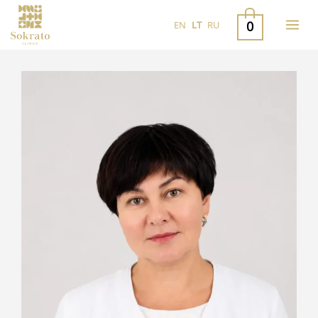
Pereiti
0
EN
LT
RU
prie
turinio