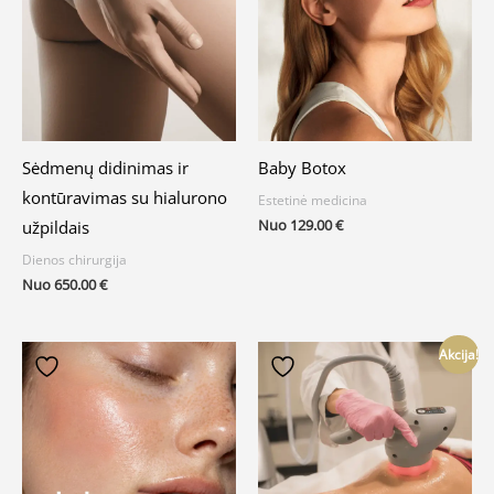
Sėdmenų didinimas ir
Baby Botox
kontūravimas su hialurono
Estetinė medicina
Nuo
129.00
€
užpildais
Dienos chirurgija
Nuo
650.00
€
Akcija!